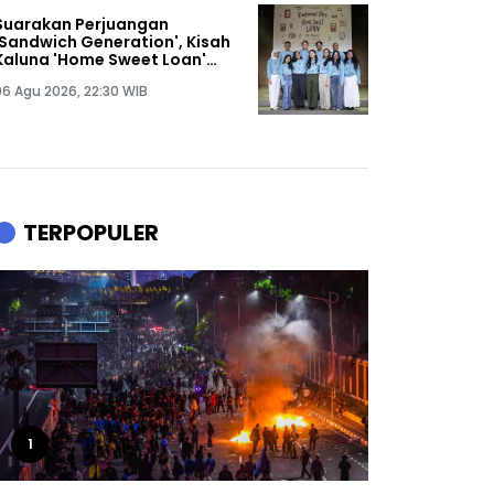
Suarakan Perjuangan
'Sandwich Generation', Kisah
Kaluna 'Home Sweet Loan'
Diangkat ke Panggung
06 Agu 2026, 22:30 WIB
Musikal
TERPOPULER
1