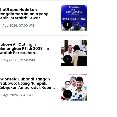
GloUtopia Hadirkan
Pengalaman Belanja yang
Lebih Interaktif Lewat
Kolaborasi Unilever dan
8
01 Agu 2026, 07:00 WIB
Shopee
Jokowi All Out Ingin
Menangkan PSI di 2029: Ini
Adalah Pertaruhan...
9
04 Agu 2026, 19:50 WIB
Indonesia Bubar di Tangan
Prabowo: Utang Numpuk,
Kebijakan Amburadul, Kabinet
Nggak Guna, Pejabat Maling
10
03 Agu 2026, 12:49 WIB
Semua!