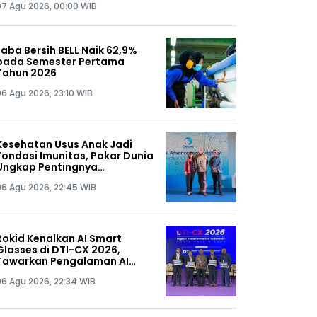
07 Agu 2026, 00:00 WIB
Laba Bersih BELL Naik 62,9%
pada Semester Pertama
Tahun 2026
06 Agu 2026, 23:10 WIB
Kesehatan Usus Anak Jadi
Fondasi Imunitas, Pakar Dunia
Ungkap Pentingnya
Mikrobiota Sejak 1.000 Hari
06 Agu 2026, 22:45 WIB
Pertama Kehidupan
Rokid Kenalkan AI Smart
Glasses di DTI-CX 2026,
Tawarkan Pengalaman AI
Hands-Free
06 Agu 2026, 22:34 WIB