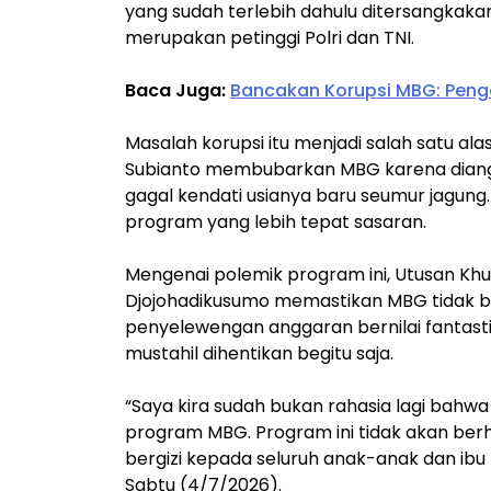
yang sudah terlebih dahulu ditersangkaka
merupakan petinggi Polri dan TNI.
Baca Juga:
Bancakan Korupsi MBG: Peng
Masalah korupsi itu menjadi salah satu a
Subianto membubarkan MBG karena diangg
gagal kendati usianya baru seumur jagun
program yang lebih tepat sasaran.
Mengenai polemik program ini, Utusan Khu
Djojohadikusumo memastikan MBG tidak ba
penyelewengan anggaran bernilai fantas
mustahil dihentikan begitu saja.
“Saya kira sudah bukan rahasia lagi bahw
program MBG. Program ini tidak akan ber
bergizi kepada seluruh anak-anak dan ibu
Sabtu (4/7/2026).