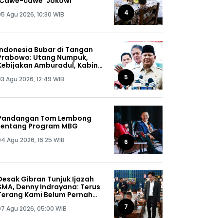
'Cawe-cawe' Jokowi
4
05 Agu 2026, 10:30 WIB
Indonesia Bubar di Tangan
Prabowo: Utang Numpuk,
Kebijakan Amburadul, Kabinet
Nggak Guna, Pejabat Maling
5
03 Agu 2026, 12:49 WIB
Semua!
Pandangan Tom Lembong
tentang Program MBG
04 Agu 2026, 16:25 WIB
6
Desak Gibran Tunjuk Ijazah
SMA, Denny Indrayana: Terus
Terang Kami Belum Pernah
Melihat Ijazah Mas Wapres
7
07 Agu 2026, 05:00 WIB