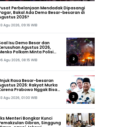
Pusat Perbelanjaan Mendadak Dipasangi
Pagar, Bakal Ada Demo Besar-besaran di
Agustus 2026?
03 Agu 2026, 09:16 WIB
Soal Isu Demo Besar dan
Kerusuhan Agustus 2026,
Menko Polkam Minta Polisi
Buru Kelompok Ini Sampai
2
06 Agu 2026, 08:15 WIB
Dapat, Siap-siap!
Unjuk Rasa Besar-besaran
Agustus 2026: Rakyat Murka
Karena Prabowo Nggak Bisa
Jaga Omongannya Sendiri!
3
03 Agu 2026, 01:00 WIB
Eks Menteri Bongkar Kunci
Pemakzulan Gibran, Singgung