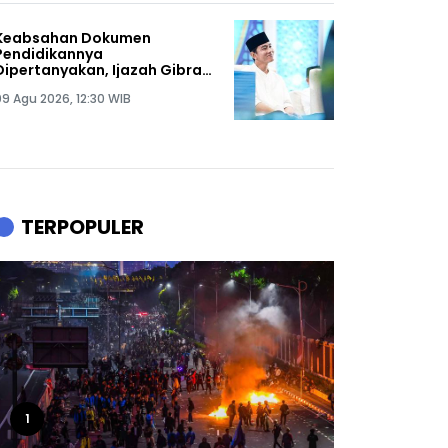
Keabsahan Dokumen
Pendidikannya
Dipertanyakan, Ijazah Gibran
Resmi Digugat: Pengkhianat
09 Agu 2026, 12:30 WIB
Tak Akan Pernah Tenang
Hidupnya!
TERPOPULER
1