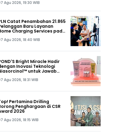
07 Agu 2026, 19:30 WIB
PLN Catat Penambahan 21.865
Pelanggan Baru Layanan
Home Charging Services pada
Semester I 2026
07 Agu 2026, 18:40 WIB
POND'S Bright Miracle Hadir
dengan Inovasi Teknologi
Niasorcinol™ untuk Jawab
Kebutuhan Kulit Glowing
07 Agu 2026, 18:31 WIB
Alami
Top! Pertamina Drilling
Borong Penghargaan di CSR
Award 2026
07 Agu 2026, 18:15 WIB