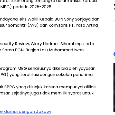
otal tujuh orang tersangka dalam kasus korupsi
 (MBG) periode 2025-2026.
indayana; eks Wakil Kepala BGN Sony Sonjaya dan
suf Somantri (AYS) dan Komisaris PT. Yasa Artha
curity Review, Glory Harimas Sihombing, serta
rja Sama BGN, Brigjen Lalu Muhammad Iwan
 program MBG seharusnya dikelola oleh yayasan
G) yang terafiliasi dengan sekolah penerima.
 SPPG yang ditunjuk karena mempunyai afiliasi
asan sejatinya juga tidak memiliki syarat untuk
 Berdamai dengan Jokowi