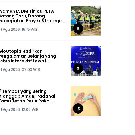
Wamen ESDM Tinjau PLTA
Batang Toru, Dorong
Percepatan Proyek Strategis
Nasional 510 MW
8
1 Agu 2026, 15:15 WIB
GloUtopia Hadirkan
Pengalaman Belanja yang
Lebih Interaktif Lewat
Kolaborasi Unilever dan
9
01 Agu 2026, 07:00 WIB
Shopee
7 Tempat yang Sering
Dianggap Aman, Padahal
Kamu Tetap Perlu Pakai
Sunscreen
10
01 Agu 2026, 12:00 WIB