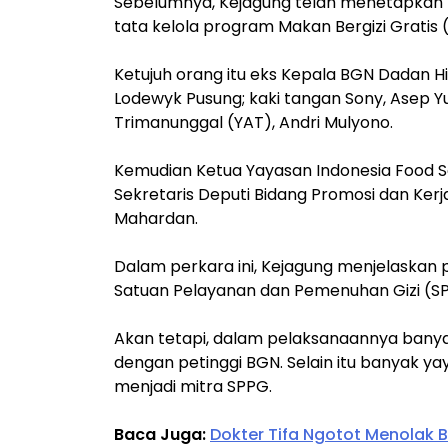
Sebelumnya, Kejagung telah menetapkan t
tata kelola program Makan Bergizi Gratis
Ketujuh orang itu eks Kepala BGN Dadan H
Lodewyk Pusung; kaki tangan Sony, Asep Yu
Trimanunggal (YAT), Andri Mulyono.
Kemudian Ketua Yayasan Indonesia Food Se
Sekretaris Deputi Bidang Promosi dan Ke
Mahardan.
Dalam perkara ini, Kejagung menjelaskan
Satuan Pelayanan dan Pemenuhan Gizi (SPP
Akan tetapi, dalam pelaksanaannya banyak
dengan petinggi BGN. Selain itu banyak yay
menjadi mitra SPPG.
Baca Juga:
Dokter Tifa Ngotot Menolak