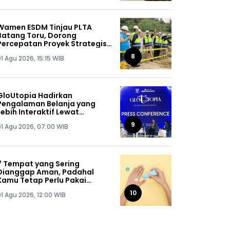
Wamen ESDM Tinjau PLTA
Batang Toru, Dorong
Percepatan Proyek Strategis
Nasional 510 MW
8
1 Agu 2026, 15:15 WIB
GloUtopia Hadirkan
Pengalaman Belanja yang
Lebih Interaktif Lewat
Kolaborasi Unilever dan
9
01 Agu 2026, 07:00 WIB
Shopee
7 Tempat yang Sering
Dianggap Aman, Padahal
Kamu Tetap Perlu Pakai
Sunscreen
10
01 Agu 2026, 12:00 WIB