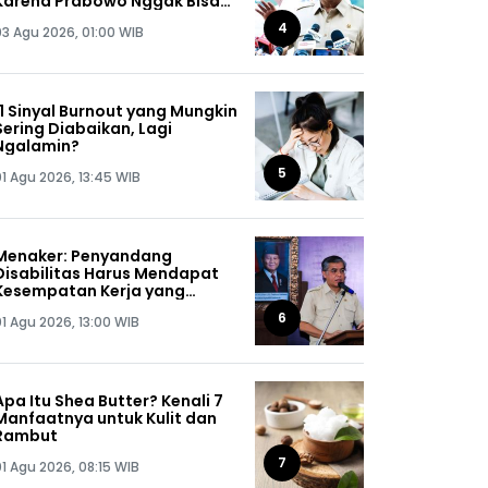
Karena Prabowo Nggak Bisa
Jaga Omongannya Sendiri!
4
03 Agu 2026, 01:00 WIB
11 Sinyal Burnout yang Mungkin
Sering Diabaikan, Lagi
Ngalamin?
5
01 Agu 2026, 13:45 WIB
Menaker: Penyandang
Disabilitas Harus Mendapat
Kesempatan Kerja yang
Setara
6
01 Agu 2026, 13:00 WIB
Apa Itu Shea Butter? Kenali 7
Manfaatnya untuk Kulit dan
Rambut
7
01 Agu 2026, 08:15 WIB