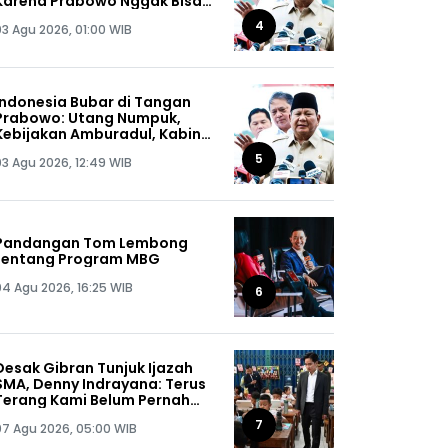
Karena Prabowo Nggak Bisa
Jaga Omongannya Sendiri!
4
03 Agu 2026, 01:00 WIB
Indonesia Bubar di Tangan
Prabowo: Utang Numpuk,
Kebijakan Amburadul, Kabinet
Nggak Guna, Pejabat Maling
5
03 Agu 2026, 12:49 WIB
Semua!
Pandangan Tom Lembong
tentang Program MBG
04 Agu 2026, 16:25 WIB
6
Desak Gibran Tunjuk Ijazah
SMA, Denny Indrayana: Terus
Terang Kami Belum Pernah
Melihat Ijazah Mas Wapres
7
07 Agu 2026, 05:00 WIB