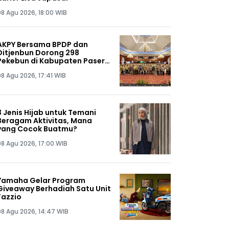
08 Agu 2026, 18:00 WIB
AKPY Bersama BPDP dan
Ditjenbun Dorong 298
Pekebun di Kabupaten Paser
Tingkatkan Produktivitas
08 Agu 2026, 17:41 WIB
Sawit
3 Jenis Hijab untuk Temani
Beragam Aktivitas, Mana
yang Cocok Buatmu?
08 Agu 2026, 17:00 WIB
Yamaha Gelar Program
Giveaway Berhadiah Satu Unit
Fazzio
08 Agu 2026, 14:47 WIB