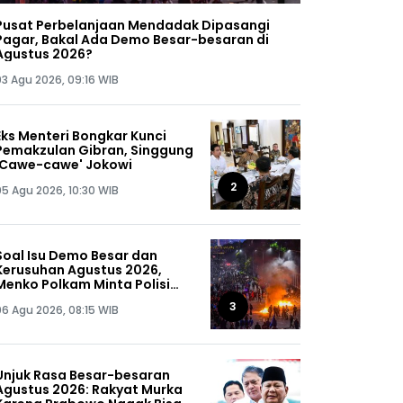
Pusat Perbelanjaan Mendadak Dipasangi
Pagar, Bakal Ada Demo Besar-besaran di
Agustus 2026?
03 Agu 2026, 09:16 WIB
Eks Menteri Bongkar Kunci
Pemakzulan Gibran, Singgung
'Cawe-cawe' Jokowi
2
05 Agu 2026, 10:30 WIB
Soal Isu Demo Besar dan
Kerusuhan Agustus 2026,
Menko Polkam Minta Polisi
Buru Kelompok Ini Sampai
3
06 Agu 2026, 08:15 WIB
Dapat, Siap-siap!
Unjuk Rasa Besar-besaran
Agustus 2026: Rakyat Murka