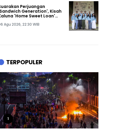
Suarakan Perjuangan
'Sandwich Generation', Kisah
Kaluna 'Home Sweet Loan'
Diangkat ke Panggung
06 Agu 2026, 22:30 WIB
Musikal
TERPOPULER
1