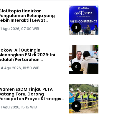
GloUtopia Hadirkan
Pengalaman Belanja yang
Lebih Interaktif Lewat
Kolaborasi Unilever dan
8
01 Agu 2026, 07:00 WIB
Shopee
Jokowi All Out Ingin
Menangkan PSI di 2029: Ini
Adalah Pertaruhan...
9
04 Agu 2026, 19:50 WIB
Wamen ESDM Tinjau PLTA
Batang Toru, Dorong
Percepatan Proyek Strategis
Nasional 510 MW
10
1 Agu 2026, 15:15 WIB