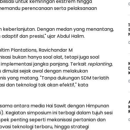
ilisasi untuk kemiringan ekstrem hingga
 memandu perencanaan serta pelaksanaan
i dan keberlanjutan. Dengan medan yang menantang,
daptif dan presisi," ujar Abdul Halim.
ltim Plantations, Ravichandar M
si bukan hanya soal alat, tetapi juga soal
n implementasi jangka panjang. Terkait
replanting
,
dimulai sejak awal dengan melakukan
knis yang matang. "Tanpa dukungan SDM terlatih
dan teknologi tak akan efektif," kata
a sama antara media Hai Sawit dengan Himpunan
). Kegiatan simposium ini terbagi dalam tujuh sesi
k penting seperti mekanisasi pertanian dan
novasi teknologi terbaru, hingga strategi