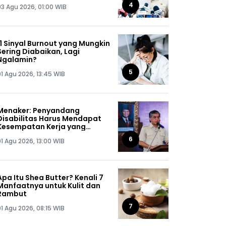
Jaga Omongannya Sendiri!
4
03 Agu 2026, 01:00 WIB
11 Sinyal Burnout yang Mungkin
Sering Diabaikan, Lagi
Ngalamin?
5
01 Agu 2026, 13:45 WIB
Menaker: Penyandang
Disabilitas Harus Mendapat
Kesempatan Kerja yang
Setara
6
01 Agu 2026, 13:00 WIB
Apa Itu Shea Butter? Kenali 7
Manfaatnya untuk Kulit dan
Rambut
7
01 Agu 2026, 08:15 WIB