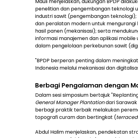
Mauli menjelaskan, dukungan BPDP dilaku
penelitian dan pengembangan teknologi un
industri sawit (pengembangan teknolog
dan peralatan modern untuk mengurangi b
hasil panen (mekanisasi); serta mendukung
informasi manajemen dan aplikasi mobile 
dalam pengelolaan perkebunan sawit (digit
"BPDP berperan penting dalam meningkatka
Indonesia melalui mekanisasi dan digitalisas
Berbagi Pengalaman dengan M
Dalam sesi simposium bertajuk "Replanting
General Manager
Plantation
dari Sarawak 
berbagi praktik terbaik melakukan perema
topografi curam dan bertingkat (
terraced
Abdul Halim menjelaskan, pendekatan strat