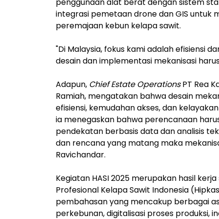
penggunaan alat berat dengan sistem stab
integrasi pemetaan drone dan GIS untuk
peremajaan kebun kelapa sawit.
"Di Malaysia, fokus kami adalah efisiens
desain dan implementasi mekanisasi harus a
Adapun,
Chief Estate Operations
PT Rea Ka
Ramiah, mengatakan bahwa desain mekanisa
efisiensi, kemudahan akses, dan kelayaka
ia menegaskan bahwa perencanaan harus 
pendekatan berbasis data dan analisis te
dan rencana yang matang maka mekanisasi 
Ravichandar.
Kegiatan HASI 2025 merupakan hasil kerj
Profesional Kelapa Sawit Indonesia (Hipkasi
pembahasan yang mencakup berbagai aspe
perkebunan, digitalisasi proses produksi, i