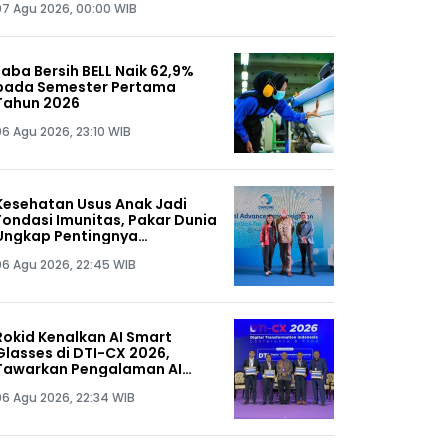
07 Agu 2026, 00:00 WIB
Laba Bersih BELL Naik 62,9%
pada Semester Pertama
Tahun 2026
06 Agu 2026, 23:10 WIB
Kesehatan Usus Anak Jadi
Fondasi Imunitas, Pakar Dunia
Ungkap Pentingnya
Mikrobiota Sejak 1.000 Hari
06 Agu 2026, 22:45 WIB
Pertama Kehidupan
Rokid Kenalkan AI Smart
Glasses di DTI-CX 2026,
Tawarkan Pengalaman AI
Hands-Free
06 Agu 2026, 22:34 WIB