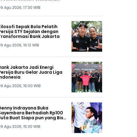
09 Agu 2026, 17:30 WIB
Filosofi Sepak Bola Pelatih
Persija STY Sejalan dengan
Transformasi Bank Jakarta
09 Agu 2026, 16:12 WIB
Bank Jakarta Jadi Energi
Persija Buru Gelar Juara Liga
Indonesia
09 Agu 2026, 16:00 WIB
Denny Indrayana Buka
Sayembara Berhadiah Rp100
Juta Buat Siapa pun yang Bisa
Tunjuk Ijazah SMA Wapres
09 Agu 2026, 15:30 WIB
Gibran