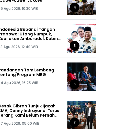
'Cawe-cawe' Jokowi
4
05 Agu 2026, 10:30 WIB
Indonesia Bubar di Tangan
Prabowo: Utang Numpuk,
Kebijakan Amburadul, Kabinet
Nggak Guna, Pejabat Maling
5
03 Agu 2026, 12:49 WIB
Semua!
Pandangan Tom Lembong
tentang Program MBG
04 Agu 2026, 16:25 WIB
6
Desak Gibran Tunjuk Ijazah
SMA, Denny Indrayana: Terus
Terang Kami Belum Pernah
Melihat Ijazah Mas Wapres
7
07 Agu 2026, 05:00 WIB