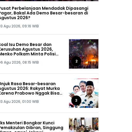
Pusat Perbelanjaan Mendadak Dipasangi
Pagar, Bakal Ada Demo Besar-besaran di
Agustus 2026?
03 Agu 2026, 09:16 WIB
Soal Isu Demo Besar dan
Kerusuhan Agustus 2026,
Menko Polkam Minta Polisi
Buru Kelompok Ini Sampai
2
06 Agu 2026, 08:15 WIB
Dapat, Siap-siap!
Unjuk Rasa Besar-besaran
Agustus 2026: Rakyat Murka
Karena Prabowo Nggak Bisa
Jaga Omongannya Sendiri!
3
03 Agu 2026, 01:00 WIB
Eks Menteri Bongkar Kunci
Pemakzulan Gibran, Singgung