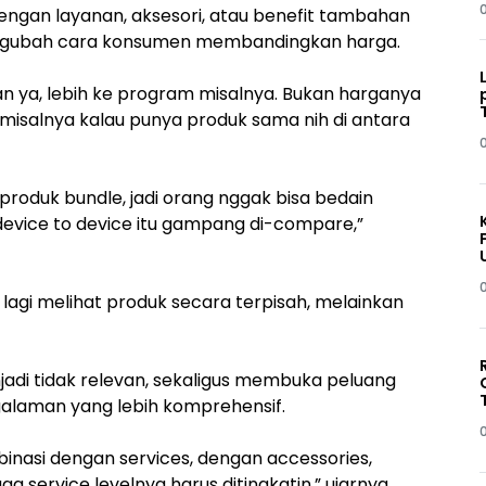
gan layanan, aksesori, atau benefit tambahan
 mengubah cara konsumen membandingkan harga.
kan ya, lebih ke program misalnya. Bukan harganya
a misalnya kalau punya produk sama nih di antara
al produk bundle, jadi orang nggak bisa bedain
device to device itu gampang di-compare,”
lagi melihat produk secara terpisah, melainkan
adi tidak relevan, sekaligus membuka peluang
laman yang lebih komprehensif.
mbinasi dengan services, dengan accessories,
a service levelnya harus ditingkatin,” ujarnya.