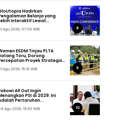
GloUtopia Hadirkan
Pengalaman Belanja yang
Lebih Interaktif Lewat
Kolaborasi Unilever dan
8
01 Agu 2026, 07:00 WIB
Shopee
Wamen ESDM Tinjau PLTA
Batang Toru, Dorong
Percepatan Proyek Strategis
Nasional 510 MW
9
1 Agu 2026, 15:15 WIB
Jokowi All Out Ingin
Menangkan PSI di 2029: Ini
Adalah Pertaruhan...
10
04 Agu 2026, 19:50 WIB