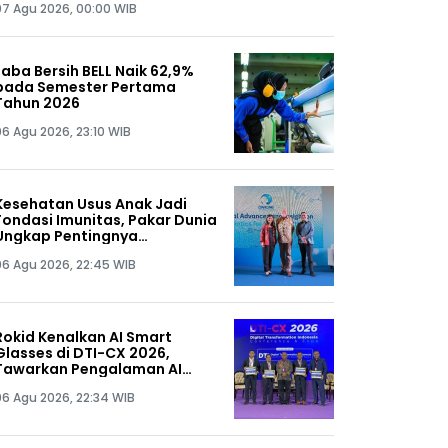
07 Agu 2026, 00:00 WIB
Laba Bersih BELL Naik 62,9%
pada Semester Pertama
Tahun 2026
06 Agu 2026, 23:10 WIB
Kesehatan Usus Anak Jadi
Fondasi Imunitas, Pakar Dunia
Ungkap Pentingnya
Mikrobiota Sejak 1.000 Hari
06 Agu 2026, 22:45 WIB
Pertama Kehidupan
Rokid Kenalkan AI Smart
Glasses di DTI-CX 2026,
Tawarkan Pengalaman AI
Hands-Free
06 Agu 2026, 22:34 WIB