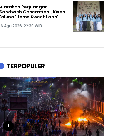
Suarakan Perjuangan
'Sandwich Generation', Kisah
Kaluna 'Home Sweet Loan'
Diangkat ke Panggung
06 Agu 2026, 22:30 WIB
Musikal
TERPOPULER
1