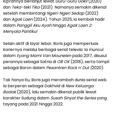
Kiprahnya berlanjut lewat
Guru-Guru Gokil
(2020)
dan
Teka-teki Tika
(2021). Namanya semakin dikenal
setelah membintangi
Ngeri-Ngeri Sedap
(2022)
dan
Agak Laen
(2024). Tahun 2025, ia kembali hadir
dalam
Panggil Aku Ayah
hingga
Agak Laen 2:
Menyala Pantiku!
Selain aktif di layar lebar, Boris juga memperluas
kariernya melalui berbagai serial televisi. Ia muncul
dalam
Eyang Mami Van Mounelen
pada 2017, disusul
perannya sebagai Satria di
OB OK
(2018), serta tampil
sebagai Baron dalam
Pesantren Rock n' Dut (
2020).
Tak hanya itu, Boris juga merambah dunia serial web.
Ia berperan sebagai Dakhvid di
New Keluarga
Badak
(2020), lalu semakin dikenal publik lewat
karakter Sudung dalam
Susah Sinyal the Series
yang
tayang pada 2021 hingga 2022.