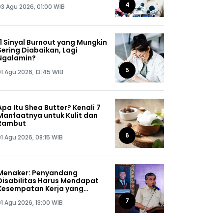
Jaga Omongannya Sendiri!
4
03 Agu 2026, 01:00 WIB
11 Sinyal Burnout yang Mungkin
Sering Diabaikan, Lagi
Ngalamin?
5
01 Agu 2026, 13:45 WIB
Apa Itu Shea Butter? Kenali 7
Manfaatnya untuk Kulit dan
Rambut
6
01 Agu 2026, 08:15 WIB
Menaker: Penyandang
Disabilitas Harus Mendapat
Kesempatan Kerja yang
Setara
7
01 Agu 2026, 13:00 WIB