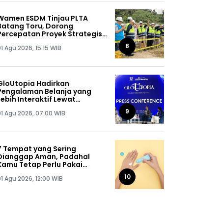
Wamen ESDM Tinjau PLTA
Batang Toru, Dorong
Percepatan Proyek Strategis
Nasional 510 MW
8
1 Agu 2026, 15:15 WIB
GloUtopia Hadirkan
Pengalaman Belanja yang
Lebih Interaktif Lewat
Kolaborasi Unilever dan
9
01 Agu 2026, 07:00 WIB
Shopee
7 Tempat yang Sering
Dianggap Aman, Padahal
Kamu Tetap Perlu Pakai
Sunscreen
10
01 Agu 2026, 12:00 WIB