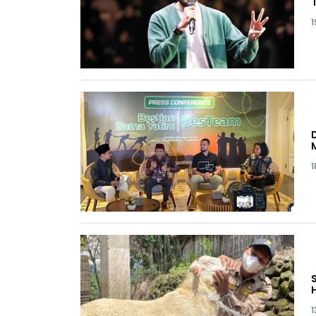
1
1
1