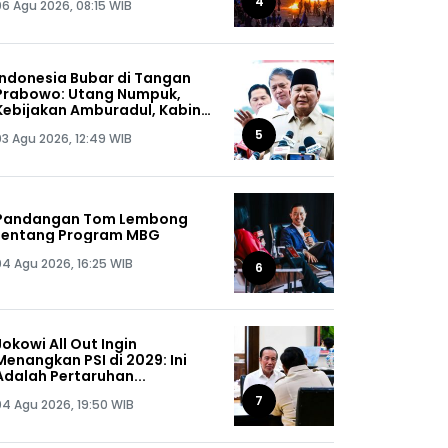
4
06 Agu 2026, 08:15 WIB
Dapat, Siap-siap!
Indonesia Bubar di Tangan
Prabowo: Utang Numpuk,
Kebijakan Amburadul, Kabinet
Nggak Guna, Pejabat Maling
5
03 Agu 2026, 12:49 WIB
Semua!
Pandangan Tom Lembong
tentang Program MBG
04 Agu 2026, 16:25 WIB
6
Jokowi All Out Ingin
Menangkan PSI di 2029: Ini
Adalah Pertaruhan...
7
04 Agu 2026, 19:50 WIB