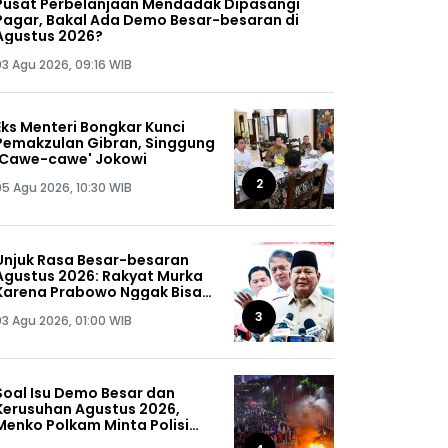
Pusat Perbelanjaan Mendadak Dipasangi
Pagar, Bakal Ada Demo Besar-besaran di
Agustus 2026?
03 Agu 2026, 09:16 WIB
Eks Menteri Bongkar Kunci
Pemakzulan Gibran, Singgung
'Cawe-cawe' Jokowi
2
05 Agu 2026, 10:30 WIB
Unjuk Rasa Besar-besaran
Agustus 2026: Rakyat Murka
Karena Prabowo Nggak Bisa
Jaga Omongannya Sendiri!
3
03 Agu 2026, 01:00 WIB
Soal Isu Demo Besar dan
Kerusuhan Agustus 2026,
Menko Polkam Minta Polisi
Buru Kelompok Ini Sampai