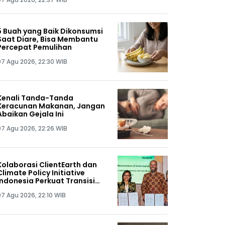
5 Buah yang Baik Dikonsumsi
Saat Diare, Bisa Membantu
Percepat Pemulihan
07 Agu 2026, 22:30 WIB
Kenali Tanda-Tanda
Keracunan Makanan, Jangan
Abaikan Gejala Ini
07 Agu 2026, 22:26 WIB
Kolaborasi ClientEarth dan
Climate Policy Initiative
Indonesia Perkuat Transisi
Energi Berkeadilan di Tanah
07 Agu 2026, 22:10 WIB
Air