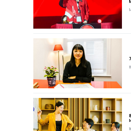
1
1
1