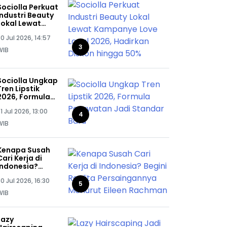
Sociolla Perkuat
Industri Beauty
Lokal Lewat
Kampanye Love
0 Jul 2026, 14:57
Local 2026,
Hadirkan Diskon
3
WIB
hingga 50%
Sociolla Ungkap
Tren Lipstik
2026, Formula
Perawatan Jadi
1 Jul 2026, 13:00
Standar Baru
4
WIB
Kenapa Susah
Cari Kerja di
Indonesia?
Begini Realita
0 Jul 2026, 16:30
Persaingannya
5
Menurut Eileen
WIB
Rachman
Lazy