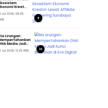
Ekosistem
Ekonomi Kreator
Lewat Affiliate
1 Jul 2026, 08:05
Gathering
Surabaya 2026
9
WIB
Ria Lirungan:
Mempertahankan
DNA Media Jadi
Kunci Bertahan di
10
1 Jul 2026, 12:25 WIB
Era Digital