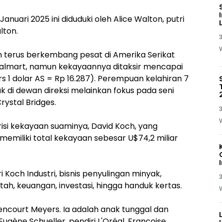
anuari 2025 ini diduduki oleh Alice Walton, putri
lton.
3
ih terus berkembang pesat di Amerika Serikat
di Walmart, namun kekayaannya ditaksir mencapai
kurs 1 dolar AS = Rp 16.287). Perempuan kelahiran 7
k di dewan direksi melainkan fokus pada seni
stal Bridges.
3
risi kekayaan suaminya, David Koch, yang
 memiliki total kekayaan sebesar U$74,2 miliar
 Koch Industri, bisnis penyulingan minyak,
3
h, keuangan, investasi, hingga handuk kertas.
tencourt Meyers. Ia adalah anak tunggal dan
Eugène Schueller, pendiri L'Oréal. Francoise