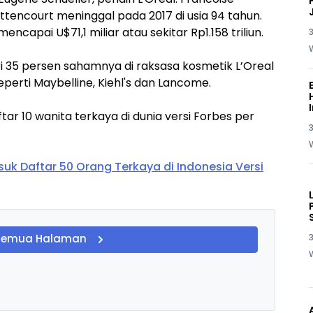
ettencourt meninggal pada 2017 di usia 94 tahun.
ncapai U$71,1 miliar atau sekitar Rp1.158 triliun.
3
i 35 persen sahamnya di raksasa kosmetik L’Oreal
erti Maybelline, Kiehl's dan Lancome.
ar 10 wanita terkaya di dunia versi Forbes per
3
k Daftar 50 Orang Terkaya di Indonesia Versi
3
Semua Halaman