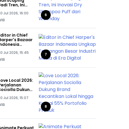
Hairscaping
Jadi Tren, Ini
Inovasi Dry
0 Jul 2026, 16:00
Shampoo Puff
6
dari Woshday
WIB
Editor in Chief
Harper's Bazaar
Indonesia
Ungkap
0 Jul 2026, 15:45
Tantangan
7
Besar Industri
WIB
Media di Era
Digital
Love Local 2026:
Perjalanan
Sociolla Dukung
Brand
0 Jul 2026, 15:07
Kecantikan
Lokal hingga
WIB
8
Kuasai 55%
Portofolio
Produk
Animate Perkuat