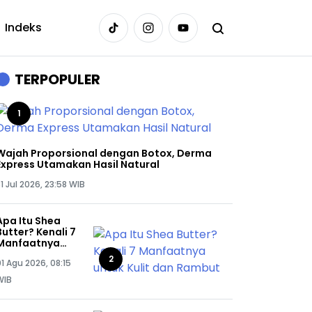
Indeks
TERPOPULER
1
Wajah Proporsional dengan Botox, Derma
Express Utamakan Hasil Natural
1 Jul 2026, 23:58 WIB
Apa Itu Shea
Butter? Kenali 7
Manfaatnya
untuk Kulit dan
2
1 Agu 2026, 08:15
Rambut
WIB