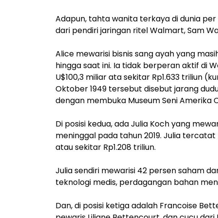
Adapun, tahta wanita terkaya di dunia per J
dari pendiri jaringan ritel Walmart, Sam Wa
Alice mewarisi bisnis sang ayah yang mas
hingga saat ini. Ia tidak berperan aktif 
U$100,3 miliar ata sekitar Rp1.633 triliun (
Oktober 1949 tersebut disebut jarang dudu
dengan membuka Museum Seni Amerika Cry
Di posisi kedua, ada Julia Koch yang mewa
meninggal pada tahun 2019. Julia tercatat
atau sekitar Rp1.208 triliun.
Julia sendiri mewarisi 42 persen saham dari
teknologi medis, perdagangan bahan menta
Dan, di posisi ketiga adalah Francoise Bet
pewaris Liliane Bettencourt, dan cucu dari 