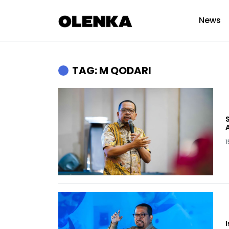
News
TAG: M QODARI
1