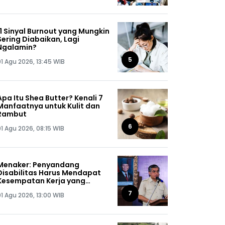
11 Sinyal Burnout yang Mungkin
Sering Diabaikan, Lagi
Ngalamin?
5
01 Agu 2026, 13:45 WIB
Apa Itu Shea Butter? Kenali 7
Manfaatnya untuk Kulit dan
Rambut
6
01 Agu 2026, 08:15 WIB
Menaker: Penyandang
Disabilitas Harus Mendapat
Kesempatan Kerja yang
Setara
7
01 Agu 2026, 13:00 WIB