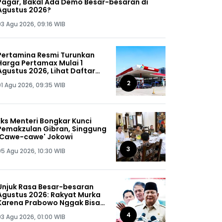
Pagar, Bakal Ada Demo Besar-besaran di
Agustus 2026?
03 Agu 2026, 09:16 WIB
Pertamina Resmi Turunkan
Harga Pertamax Mulai 1
Agustus 2026, Lihat Daftar
Harganya!
2
01 Agu 2026, 09:35 WIB
Eks Menteri Bongkar Kunci
Pemakzulan Gibran, Singgung
'Cawe-cawe' Jokowi
3
05 Agu 2026, 10:30 WIB
Unjuk Rasa Besar-besaran
Agustus 2026: Rakyat Murka
Karena Prabowo Nggak Bisa
Jaga Omongannya Sendiri!
4
03 Agu 2026, 01:00 WIB