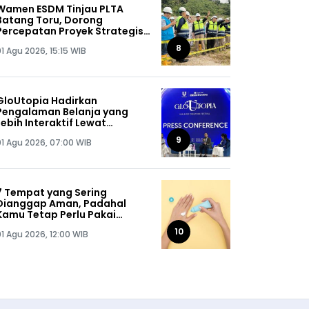
Wamen ESDM Tinjau PLTA
Batang Toru, Dorong
Percepatan Proyek Strategis
Nasional 510 MW
8
1 Agu 2026, 15:15 WIB
GloUtopia Hadirkan
Pengalaman Belanja yang
Lebih Interaktif Lewat
Kolaborasi Unilever dan
9
01 Agu 2026, 07:00 WIB
Shopee
7 Tempat yang Sering
Dianggap Aman, Padahal
Kamu Tetap Perlu Pakai
Sunscreen
10
01 Agu 2026, 12:00 WIB