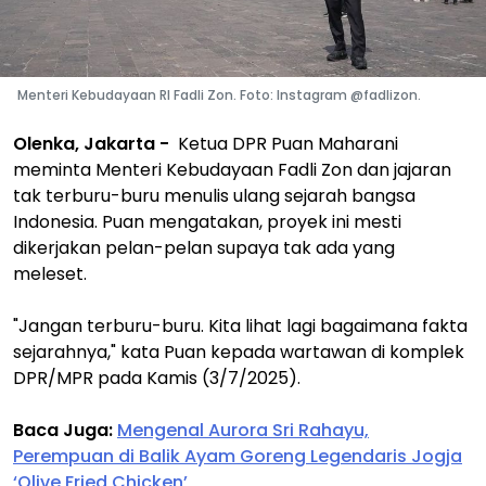
Menteri Kebudayaan RI Fadli Zon. Foto: Instagram @fadlizon.
Olenka, Jakarta -
Ketua DPR Puan Maharani
meminta Menteri Kebudayaan Fadli Zon dan jajaran
tak terburu-buru menulis ulang sejarah bangsa
Indonesia. Puan mengatakan, proyek ini mesti
dikerjakan pelan-pelan supaya tak ada yang
meleset.
"Jangan terburu-buru. Kita lihat lagi bagaimana fakta
sejarahnya," kata Puan kepada wartawan di komplek
DPR/MPR pada Kamis (3/7/2025).
Baca Juga:
Mengenal Aurora Sri Rahayu,
Perempuan di Balik Ayam Goreng Legendaris Jogja
‘Olive Fried Chicken’