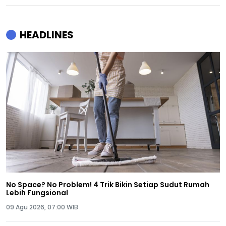
HEADLINES
No Space? No Problem! 4 Trik Bikin Setiap Sudut Rumah
Lebih Fungsional
09 Agu 2026, 07:00 WIB