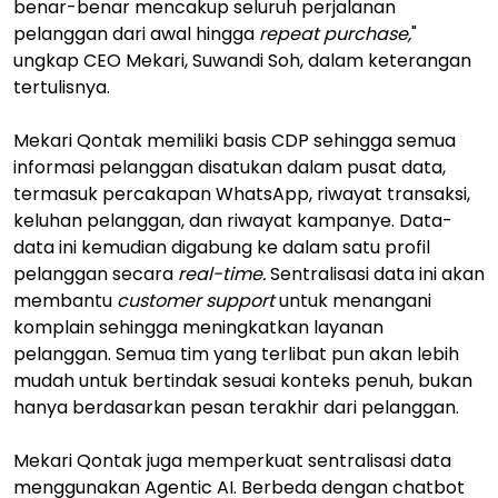
benar-benar mencakup seluruh perjalanan
pelanggan dari awal hingga
repeat purchase,
"
ungkap CEO Mekari, Suwandi Soh, dalam keterangan
tertulisnya.
Mekari Qontak memiliki basis CDP sehingga semua
informasi pelanggan disatukan dalam pusat data,
termasuk percakapan WhatsApp, riwayat transaksi,
keluhan pelanggan, dan riwayat kampanye. Data-
data ini kemudian digabung ke dalam satu profil
pelanggan secara
real-time.
Sentralisasi data ini akan
membantu
customer support
untuk menangani
komplain sehingga meningkatkan layanan
pelanggan. Semua tim yang terlibat pun akan lebih
mudah untuk bertindak sesuai konteks penuh, bukan
hanya berdasarkan pesan terakhir dari pelanggan.
Mekari Qontak juga memperkuat sentralisasi data
menggunakan Agentic AI. Berbeda dengan chatbot