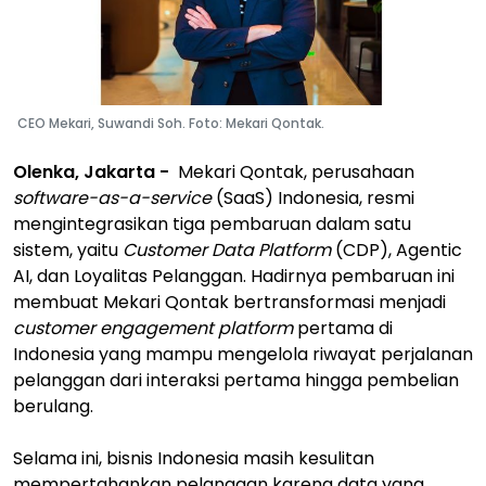
CEO Mekari, Suwandi Soh. Foto: Mekari Qontak.
Olenka, Jakarta -
Mekari Qontak, perusahaan
software-as-a-service
(SaaS) Indonesia, resmi
mengintegrasikan tiga pembaruan dalam satu
sistem, yaitu
Customer Data Platform
(CDP), Agentic
AI, dan Loyalitas Pelanggan. Hadirnya pembaruan ini
membuat Mekari Qontak bertransformasi menjadi
customer
engagement platform
pertama di
Indonesia yang mampu mengelola riwayat perjalanan
pelanggan dari interaksi pertama hingga pembelian
berulang.
Selama ini, bisnis Indonesia masih kesulitan
mempertahankan pelanggan karena data yang