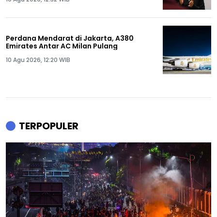
Perdana Mendarat di Jakarta, A380
Emirates Antar AC Milan Pulang
10 Agu 2026, 12:20 WIB
TERPOPULER