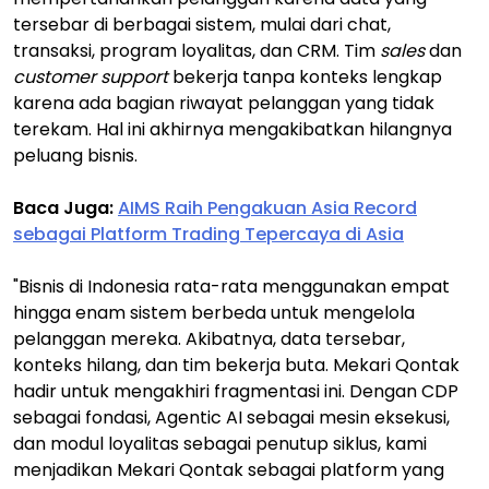
tersebar di berbagai sistem, mulai dari chat,
transaksi, program loyalitas, dan CRM. Tim
sales
dan
customer support
bekerja tanpa konteks lengkap
karena ada bagian riwayat pelanggan yang tidak
terekam. Hal ini akhirnya mengakibatkan hilangnya
peluang bisnis.
Baca Juga:
AIMS Raih Pengakuan Asia Record
sebagai Platform Trading Tepercaya di Asia
"Bisnis di Indonesia rata-rata menggunakan empat
hingga enam sistem berbeda untuk mengelola
pelanggan mereka. Akibatnya, data tersebar,
konteks hilang, dan tim bekerja buta. Mekari Qontak
hadir untuk mengakhiri fragmentasi ini. Dengan CDP
sebagai fondasi, Agentic AI sebagai mesin eksekusi,
dan modul loyalitas sebagai penutup siklus, kami
menjadikan Mekari Qontak sebagai platform yang