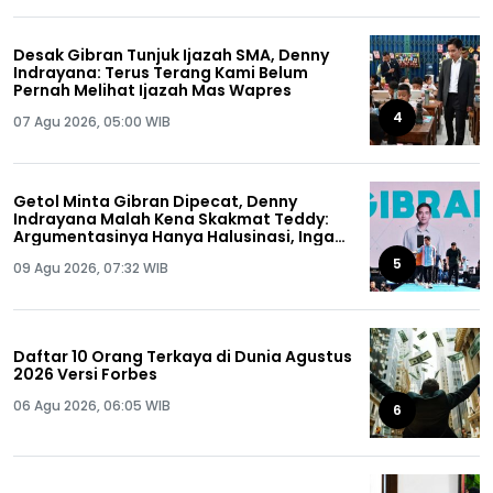
Desak Gibran Tunjuk Ijazah SMA, Denny
Indrayana: Terus Terang Kami Belum
Pernah Melihat Ijazah Mas Wapres
4
07 Agu 2026, 05:00 WIB
Getol Minta Gibran Dipecat, Denny
Indrayana Malah Kena Skakmat Teddy:
Argumentasinya Hanya Halusinasi, Ingat
Ya Anda Pernah Dipecat!
5
09 Agu 2026, 07:32 WIB
Daftar 10 Orang Terkaya di Dunia Agustus
2026 Versi Forbes
06 Agu 2026, 06:05 WIB
6