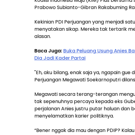
Koalisi Indonesia Maju (KIM) Plus bersam
Prabowo Subianto-Gibran Rakabuming Ra
Kekinian PDI Perjuangan yang menjadi sat
menyatakan sikap. Mereka tak tertarik me
alasan.
Baca Juga:
Buka Peluang Usung Anies Bas
Dia Jadi Kader Partai
"Eh, aku bilang, enak saja ya, ngapain gue
Perjuangan Megawati Soekarnoputri dilans
Megawati secara terang-terangan mengu
tak sepenuhnya percaya kepada eks Guber
perjalanan Anies justru putar haluan dan 
menyelamatkan karier politiknya.
“Bener nggak dia mau dengan PDIP? Kalau 