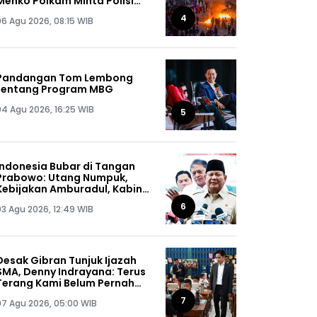
Menko Polkam Minta Polisi
Buru Kelompok Ini Sampai
4
06 Agu 2026, 08:15 WIB
Dapat, Siap-siap!
Pandangan Tom Lembong
tentang Program MBG
04 Agu 2026, 16:25 WIB
5
Indonesia Bubar di Tangan
Prabowo: Utang Numpuk,
Kebijakan Amburadul, Kabinet
Nggak Guna, Pejabat Maling
6
03 Agu 2026, 12:49 WIB
Semua!
Desak Gibran Tunjuk Ijazah
SMA, Denny Indrayana: Terus
Terang Kami Belum Pernah
Melihat Ijazah Mas Wapres
7
07 Agu 2026, 05:00 WIB