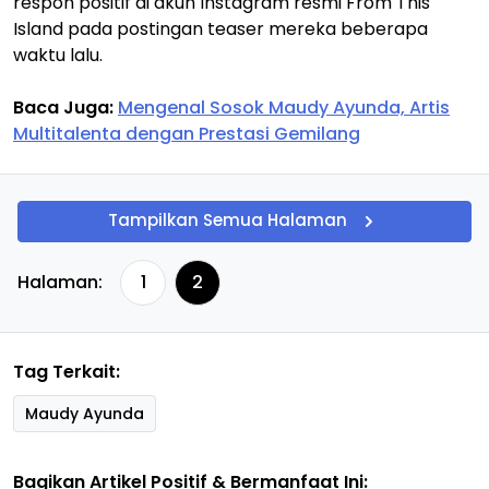
respon positif di akun Instagram resmi From This
Island pada postingan teaser mereka beberapa
waktu lalu.
Baca Juga:
Mengenal Sosok Maudy Ayunda, Artis
Multitalenta dengan Prestasi Gemilang
Tampilkan Semua Halaman
Halaman:
1
2
Tag Terkait:
Maudy Ayunda
Bagikan Artikel Positif & Bermanfaat Ini: