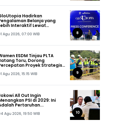
GloUtopia Hadirkan
Pengalaman Belanja yang
Lebih Interaktif Lewat
Kolaborasi Unilever dan
8
01 Agu 2026, 07:00 WIB
Shopee
Wamen ESDM Tinjau PLTA
Batang Toru, Dorong
Percepatan Proyek Strategis
Nasional 510 MW
9
1 Agu 2026, 15:15 WIB
Jokowi All Out Ingin
Menangkan PSI di 2029: Ini
Adalah Pertaruhan...
10
04 Agu 2026, 19:50 WIB