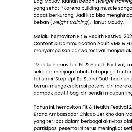
Bagi Maudy, latihan beban (
weight trainin
yang sehat. “Karena building muscle sanga
dapat berkurang. Jadi kita bisa menghind
beban (
weight training
),” lanjut Maudy.
Melalui hemaviton Fit & Health Festival 2
Content & Communication Adult VMS & Fu
menyampaikan bahwa festival menjadi aks
“Melalui hemaviton Fit & Health Festival,
sekadar menjaga tubuh, tetapi juga tent
tahun ini ‘Step Up! Be Stand Out!’ hadir u
berani mengeksplorasi potensi diri mere
dampak positif bagi diri sendiri maupun li
Tahun ini, hemaviton Fit & Health Festiva
Brand Ambassador Chicco Jerikho dan Maudy
yang terlibat dalam berbagai aktivitas ol
partisipasi peserta ini terus meningkat se