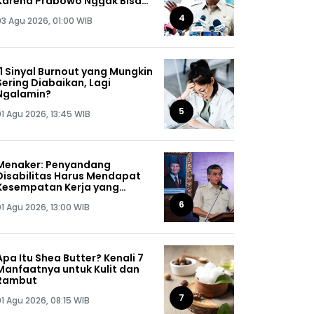
Karena Prabowo Nggak Bisa
Jaga Omongannya Sendiri!
4
03 Agu 2026, 01:00 WIB
11 Sinyal Burnout yang Mungkin
Sering Diabaikan, Lagi
Ngalamin?
5
01 Agu 2026, 13:45 WIB
Menaker: Penyandang
Disabilitas Harus Mendapat
Kesempatan Kerja yang
Setara
6
01 Agu 2026, 13:00 WIB
Apa Itu Shea Butter? Kenali 7
Manfaatnya untuk Kulit dan
Rambut
7
01 Agu 2026, 08:15 WIB