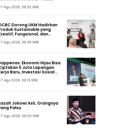
07 Agu 2026, 06:52 WIB
OCBC Dorong UKM Hadirkan
Produk Sustainable yang
Kreatif, Fungsional, dan
Terjangkau melalui Program
07 Agu 2026, 06:39 WIB
RISE
Bappenas: Ekonomi Hijau Bisa
Ciptakan 5 Juta Lapangan
Kerja Baru, Investasi Sosial
Jadi Kunci
07 Agu 2026, 06:13 WIB
Ijazah Jokowi Asli, Orangnya
yang Palsu
07 Agu 2026, 06:00 WIB