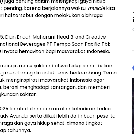
g
) juga penting dalam melengkapi gaya hidup
t penting, karena berjalannya waktu,
muscle
kita
ari hal tersebut dengan melakukan olahraga
025, Dian Endah Maharani, Head Brand Creative
nctional Beverages PT Tempo Scan Pacific Tbk
i nyata hemaviton bagi masyarakat Indonesia.
 kami ingin menunjukkan bahwa hidup sehat bukan
ang mendorong diri untuk terus berkembang. Tema
ntuk menginspirasi masyarakat Indonesia agar
ka, berani menghadapi tantangan, dan memberi
ngkungan sekitar.
l 2025 kembali dimeriahkan oleh kehadiran kedua
 Ayunda, serta diikuti lebih dari ribuan peserta
ahraga dan gaya hidup sehat, dimana tingkat
tiap tahunnya.