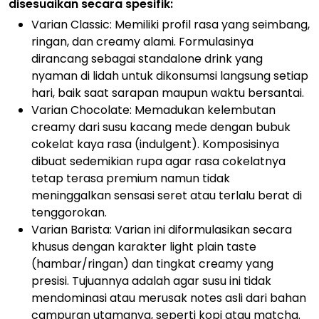
disesuaikan secara spesifik:
Varian
Classic
:
Memiliki profil rasa yang seimbang,
ringan, dan
creamy
alami. Formulasinya
dirancang sebagai
standalone drink
yang
nyaman di lidah untuk dikonsumsi langsung setiap
hari, baik saat sarapan maupun waktu bersantai.
Varian
Chocolate
:
Memadukan kelembutan
creamy
dari susu kacang mede dengan bubuk
cokelat kaya rasa (
indulgent
). Komposisinya
dibuat sedemikian rupa agar rasa cokelatnya
tetap terasa premium namun tidak
meninggalkan sensasi seret atau terlalu berat di
tenggorokan.
Varian
Barista
:
Varian ini diformulasikan secara
khusus dengan karakter
light plain taste
(hambar/ringan) dan tingkat
creamy
yang
presisi. Tujuannya adalah agar susu ini tidak
mendominasi atau merusak notes asli dari bahan
campuran utamanya, seperti kopi atau matcha.