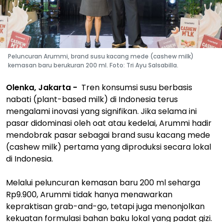
Peluncuran Arummi, brand susu kacang mede (cashew milk)
kemasan baru berukuran 200 ml. Foto: Tri Ayu Salsabilla.
Olenka, Jakarta -
Tren konsumsi susu berbasis
nabati (
plant-based milk
) di Indonesia terus
mengalami inovasi yang signifikan. Jika selama ini
pasar didominasi oleh oat atau kedelai, Arummi hadir
mendobrak pasar sebagai
brand
susu kacang mede
(
cashew milk
) pertama yang diproduksi secara lokal
di Indonesia.
Melalui peluncuran kemasan baru 200 ml seharga
Rp9.900, Arummi tidak hanya menawarkan
kepraktisan
grab-and-go
, tetapi juga menonjolkan
kekuatan formulasi bahan baku lokal yang padat gizi.