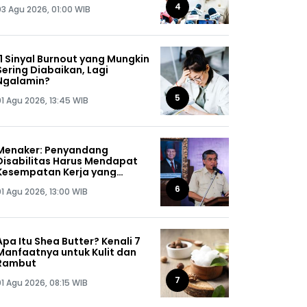
Jaga Omongannya Sendiri!
4
03 Agu 2026, 01:00 WIB
11 Sinyal Burnout yang Mungkin
Sering Diabaikan, Lagi
Ngalamin?
5
01 Agu 2026, 13:45 WIB
Menaker: Penyandang
Disabilitas Harus Mendapat
Kesempatan Kerja yang
Setara
6
01 Agu 2026, 13:00 WIB
Apa Itu Shea Butter? Kenali 7
Manfaatnya untuk Kulit dan
Rambut
7
01 Agu 2026, 08:15 WIB