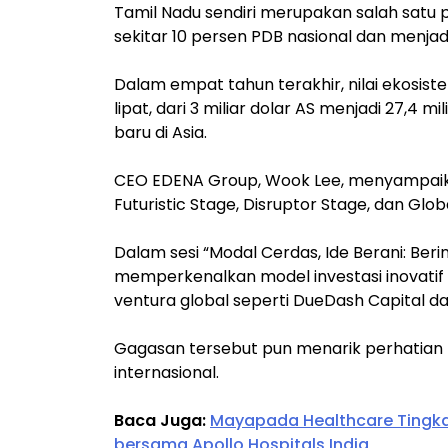
Tamil Nadu sendiri merupakan salah satu 
sekitar 10 persen PDB nasional dan menjadi
Dalam empat tahun terakhir, nilai ekosiste
lipat, dari 3 miliar dolar AS menjadi 27,4 
baru di Asia.
CEO EDENA Group, Wook Lee, menyampaika
Futuristic Stage, Disruptor Stage, dan Glob
Dalam sesi “Modal Cerdas, Ide Berani: Beri
memperkenalkan model investasi inovatif 
ventura global seperti DueDash Capital dan
Gagasan tersebut pun menarik perhatian be
internasional.
Baca Juga:
Mayapada Healthcare Tingka
bersama Apollo Hospitals India