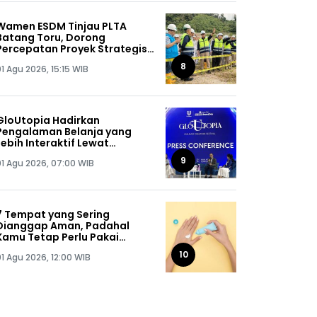
Wamen ESDM Tinjau PLTA
Batang Toru, Dorong
Percepatan Proyek Strategis
Nasional 510 MW
8
1 Agu 2026, 15:15 WIB
GloUtopia Hadirkan
Pengalaman Belanja yang
Lebih Interaktif Lewat
Kolaborasi Unilever dan
9
01 Agu 2026, 07:00 WIB
Shopee
7 Tempat yang Sering
Dianggap Aman, Padahal
Kamu Tetap Perlu Pakai
Sunscreen
10
01 Agu 2026, 12:00 WIB