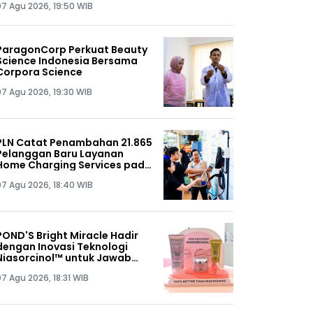
07 Agu 2026, 19:50 WIB
ParagonCorp Perkuat Beauty
Science Indonesia Bersama
Corpora Science
07 Agu 2026, 19:30 WIB
PLN Catat Penambahan 21.865
Pelanggan Baru Layanan
Home Charging Services pada
Semester I 2026
07 Agu 2026, 18:40 WIB
POND'S Bright Miracle Hadir
dengan Inovasi Teknologi
Niasorcinol™ untuk Jawab
Kebutuhan Kulit Glowing
07 Agu 2026, 18:31 WIB
Alami