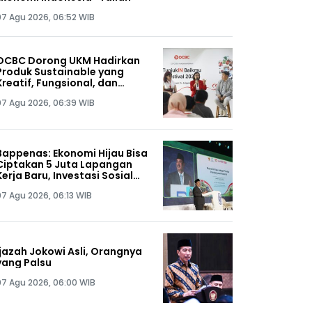
07 Agu 2026, 06:52 WIB
OCBC Dorong UKM Hadirkan
Produk Sustainable yang
Kreatif, Fungsional, dan
Terjangkau melalui Program
07 Agu 2026, 06:39 WIB
RISE
Bappenas: Ekonomi Hijau Bisa
Ciptakan 5 Juta Lapangan
Kerja Baru, Investasi Sosial
Jadi Kunci
07 Agu 2026, 06:13 WIB
Ijazah Jokowi Asli, Orangnya
yang Palsu
07 Agu 2026, 06:00 WIB