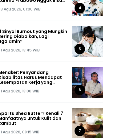
Karena Prabowo Nggak Bisa
Jaga Omongannya Sendiri!
4
03 Agu 2026, 01:00 WIB
11 Sinyal Burnout yang Mungkin
Sering Diabaikan, Lagi
Ngalamin?
5
01 Agu 2026, 13:45 WIB
Menaker: Penyandang
Disabilitas Harus Mendapat
Kesempatan Kerja yang
Setara
6
01 Agu 2026, 13:00 WIB
Apa Itu Shea Butter? Kenali 7
Manfaatnya untuk Kulit dan
Rambut
7
01 Agu 2026, 08:15 WIB