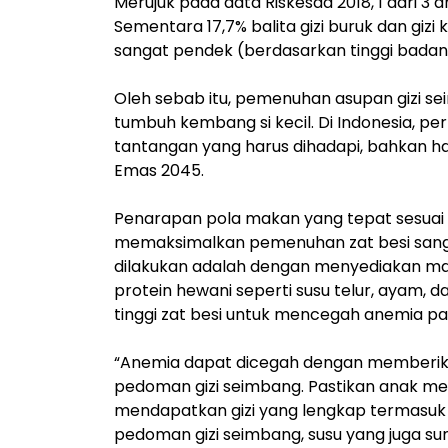
Merujuk pada data Riskesda 2018, 1 dari 3
Sementara 17,7% balita gizi buruk dan gizi 
sangat pendek (berdasarkan tinggi badan s
Oleh sebab itu, pemenuhan asupan gizi 
tumbuh kembang si kecil. Di Indonesia, pe
tantangan yang harus dihadapi, bahkan h
Emas 2045.
Penarapan pola makan yang tepat sesuai
memaksimalkan pemenuhan zat besi sanga
dilakukan adalah dengan menyediakan m
protein hewani seperti susu telur, ayam,
tinggi zat besi untuk mencegah anemia pa
“Anemia dapat dicegah dengan memberikan
pedoman gizi seimbang. Pastikan anak m
mendapatkan gizi yang lengkap termasuk 
pedoman gizi seimbang, susu yang juga su