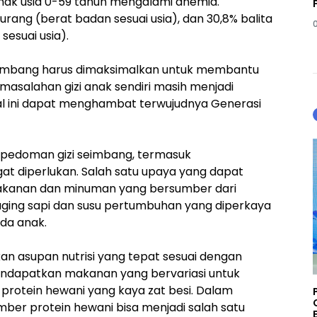
 anak usia 0-59 tahun mengalami anemia.
kurang (berat badan sesuai usia), dan 30,8% balita
esuai usia).
seimbang harus dimaksimalkan untuk membantu
rmasalahan gizi anak sendiri masih menjadi
al ini dapat menghambat terwujudnya Generasi
 pedoman gizi seimbang, termasuk
t diperlukan. Salah satu upaya yang dapat
akanan dan minuman yang bersumber dari
 daging sapi dan susu pertumbuhan yang diperkaya
da anak.
 asupan nutrisi yang tepat sesuai dengan
endapatkan makanan yang bervariasi untuk
protein hewani yang kaya zat besi. Dalam
mber protein hewani bisa menjadi salah satu