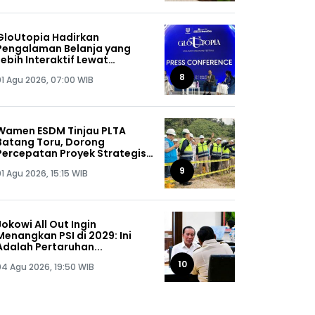
GloUtopia Hadirkan
Pengalaman Belanja yang
Lebih Interaktif Lewat
Kolaborasi Unilever dan
8
01 Agu 2026, 07:00 WIB
Shopee
Wamen ESDM Tinjau PLTA
Batang Toru, Dorong
Percepatan Proyek Strategis
Nasional 510 MW
9
1 Agu 2026, 15:15 WIB
Jokowi All Out Ingin
Menangkan PSI di 2029: Ini
Adalah Pertaruhan...
10
04 Agu 2026, 19:50 WIB