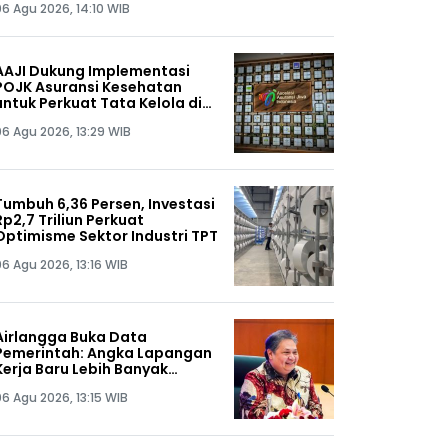
06 Agu 2026, 14:10 WIB
AAJI Dukung Implementasi
POJK Asuransi Kesehatan
untuk Perkuat Tata Kelola di
Ekosistem Industri
06 Agu 2026, 13:29 WIB
Tumbuh 6,36 Persen, Investasi
Rp2,7 Triliun Perkuat
Optimisme Sektor Industri TPT
06 Agu 2026, 13:16 WIB
Airlangga Buka Data
Pemerintah: Angka Lapangan
Kerja Baru Lebih Banyak
daripada PHK Karyawan
06 Agu 2026, 13:15 WIB