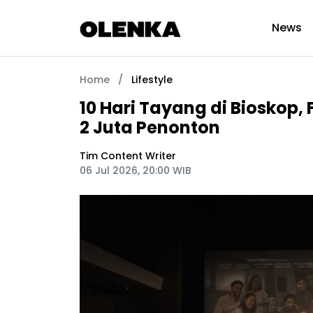
News
Home
/
Lifestyle
10 Hari Tayang di Bioskop
2 Juta Penonton
Tim Content Writer
06 Jul 2026, 20:00 WIB