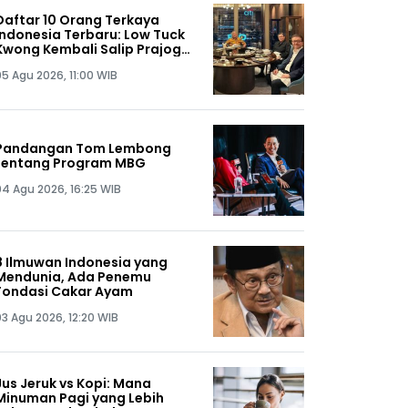
Daftar 10 Orang Terkaya
Indonesia Terbaru: Low Tuck
Kwong Kembali Salip Prajogo
Pangestu
05 Agu 2026, 11:00 WIB
Pandangan Tom Lembong
tentang Program MBG
04 Agu 2026, 16:25 WIB
8 Ilmuwan Indonesia yang
Mendunia, Ada Penemu
Fondasi Cakar Ayam
03 Agu 2026, 12:20 WIB
Jus Jeruk vs Kopi: Mana
Minuman Pagi yang Lebih