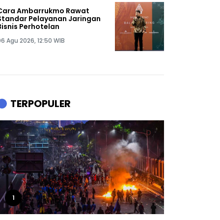
Cara Ambarrukmo Rawat
Standar Pelayanan Jaringan
Bisnis Perhotelan
06 Agu 2026, 12:50 WIB
TERPOPULER
1