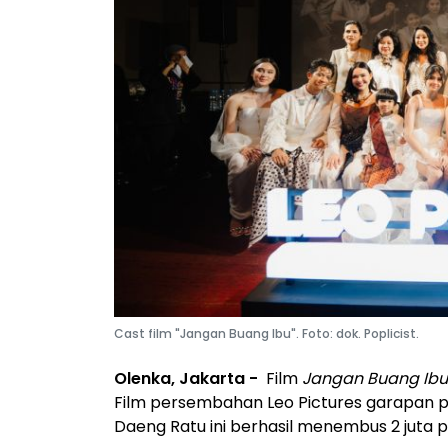
Cast film "Jangan Buang Ibu". Foto: dok. Poplicist.
Olenka, Jakarta -
Film
Jangan Buang Ibu
Film persembahan Leo Pictures garapan 
Daeng Ratu ini berhasil menembus 2 juta