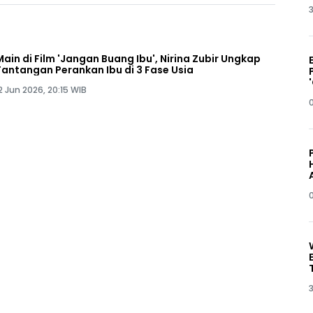
3
Main di Film 'Jangan Buang Ibu', Nirina Zubir Ungkap
Tantangan Perankan Ibu di 3 Fase Usia
2 Jun 2026, 20:15 WIB
3