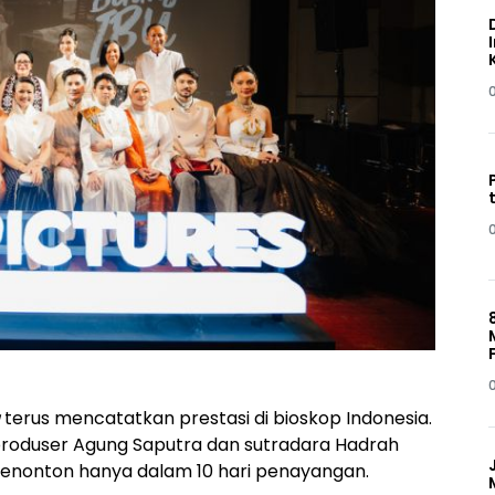
terus mencatatkan prestasi di bioskop Indonesia.
produser Agung Saputra dan sutradara Hadrah
 penonton hanya dalam 10 hari penayangan.