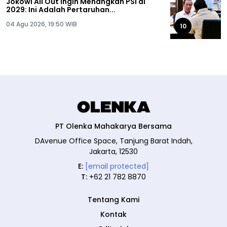
Jokowi All Out Ingin Menangkan PSI di
2029: Ini Adalah Pertaruhan...
04 Agu 2026, 19:50 WIB
10
PT Olenka Mahakarya Bersama
DAvenue Office Space, Tanjung Barat Indah,
Jakarta, 12530
E:
[email protected]
T:
+62 21 782 8870
Tentang Kami
Kontak