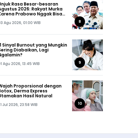
Unjuk Rasa Besar-besaran
Agustus 2026: Rakyat Murka
Karena Prabowo Nggak Bisa
Jaga Omongannya Sendiri!
8
03 Agu 2026, 01:00 WIB
11 Sinyal Burnout yang Mungkin
Sering Diabaikan, Lagi
Ngalamin?
9
01 Agu 2026, 13:45 WIB
Wajah Proporsional dengan
Botox, Derma Express
Utamakan Hasil Natural
10
1 Jul 2026, 23:58 WIB