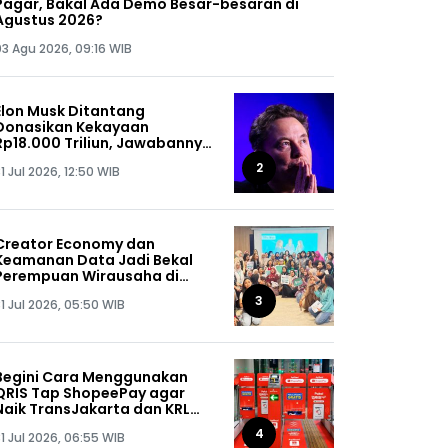
Pagar, Bakal Ada Demo Besar-besaran di
Agustus 2026?
03 Agu 2026, 09:16 WIB
Elon Musk Ditantang
Donasikan Kekayaan
Rp18.000 Triliun, Jawabannya
Bikin Kaget!
2
1 Jul 2026, 12:50 WIB
Creator Economy dan
Keamanan Data Jadi Bekal
Perempuan Wirausaha di
SHEPRENEUR Sequis Life
3
1 Jul 2026, 05:50 WIB
Begini Cara Menggunakan
QRIS Tap ShopeePay agar
Naik TransJakarta dan KRL
Gratis
4
1 Jul 2026, 06:55 WIB