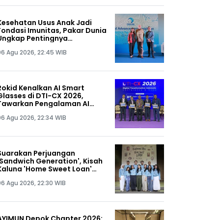
Kesehatan Usus Anak Jadi
Fondasi Imunitas, Pakar Dunia
Ungkap Pentingnya
Mikrobiota Sejak 1.000 Hari
06 Agu 2026, 22:45 WIB
Pertama Kehidupan
Rokid Kenalkan AI Smart
Glasses di DTI-CX 2026,
Tawarkan Pengalaman AI
Hands-Free
06 Agu 2026, 22:34 WIB
Suarakan Perjuangan
'Sandwich Generation', Kisah
Kaluna 'Home Sweet Loan'
Diangkat ke Panggung
06 Agu 2026, 22:30 WIB
Musikal
AYIMUN Depok Chapter 2026: