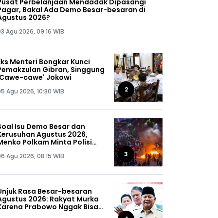
Pusat Perbelanjaan Mendadak Dipasangi
Pagar, Bakal Ada Demo Besar-besaran di
Agustus 2026?
03 Agu 2026, 09:16 WIB
Eks Menteri Bongkar Kunci
Pemakzulan Gibran, Singgung
'Cawe-cawe' Jokowi
2
05 Agu 2026, 10:30 WIB
Soal Isu Demo Besar dan
Kerusuhan Agustus 2026,
Menko Polkam Minta Polisi
Buru Kelompok Ini Sampai
3
06 Agu 2026, 08:15 WIB
Dapat, Siap-siap!
Unjuk Rasa Besar-besaran
Agustus 2026: Rakyat Murka
Karena Prabowo Nggak Bisa
Jaga Omongannya Sendiri!