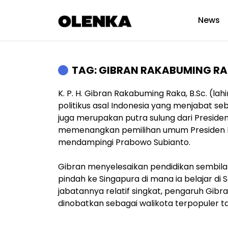
News
TAG: GIBRAN RAKABUMING R
K. P. H. Gibran Rakabuming Raka, B.Sc. (l
politikus asal Indonesia yang menjabat seb
juga merupakan putra sulung dari Presiden
memenangkan pemilihan umum Presiden Ind
mendampingi Prabowo Subianto.
Gibran menyelesaikan pendidikan sembila
pindah ke Singapura di mana ia belajar d
jabatannya relatif singkat, pengaruh Gib
dinobatkan sebagai walikota terpopuler ta