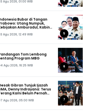
4
03 Agu 2026, 01:00 WIB
Indonesia Bubar di Tangan
Prabowo: Utang Numpuk,
Kebijakan Amburadul, Kabinet
Nggak Guna, Pejabat Maling
5
03 Agu 2026, 12:49 WIB
Semua!
Pandangan Tom Lembong
tentang Program MBG
04 Agu 2026, 16:25 WIB
6
Desak Gibran Tunjuk Ijazah
SMA, Denny Indrayana: Terus
Terang Kami Belum Pernah
Melihat Ijazah Mas Wapres
7
07 Agu 2026, 05:00 WIB