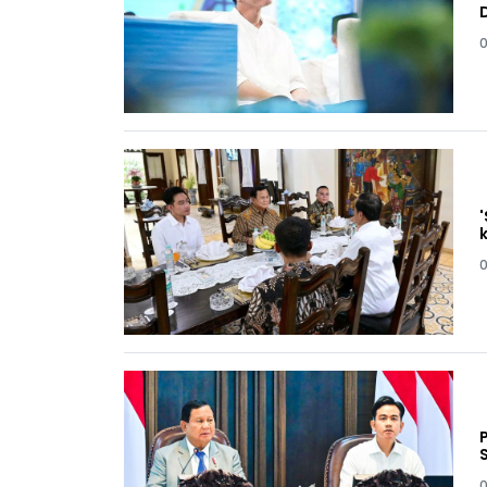
0
0
0