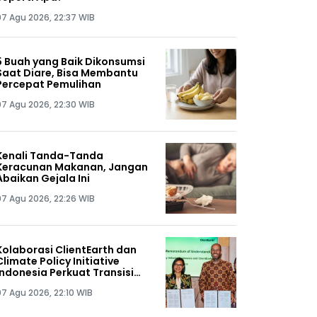
07 Agu 2026, 22:37 WIB
5 Buah yang Baik Dikonsumsi
Saat Diare, Bisa Membantu
Percepat Pemulihan
07 Agu 2026, 22:30 WIB
Kenali Tanda-Tanda
Keracunan Makanan, Jangan
Abaikan Gejala Ini
07 Agu 2026, 22:26 WIB
Kolaborasi ClientEarth dan
Climate Policy Initiative
Indonesia Perkuat Transisi
Energi Berkeadilan di Tanah
07 Agu 2026, 22:10 WIB
Air