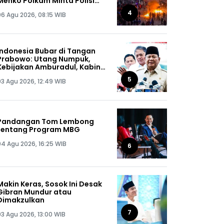
Menko Polkam Minta Polisi
Buru Kelompok Ini Sampai
4
06 Agu 2026, 08:15 WIB
Dapat, Siap-siap!
Indonesia Bubar di Tangan
Prabowo: Utang Numpuk,
Kebijakan Amburadul, Kabinet
Nggak Guna, Pejabat Maling
5
03 Agu 2026, 12:49 WIB
Semua!
Pandangan Tom Lembong
tentang Program MBG
04 Agu 2026, 16:25 WIB
6
Makin Keras, Sosok Ini Desak
Gibran Mundur atau
Dimakzulkan
7
03 Agu 2026, 13:00 WIB