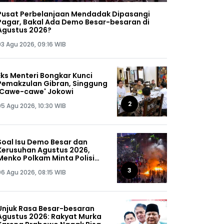
Pusat Perbelanjaan Mendadak Dipasangi
Pagar, Bakal Ada Demo Besar-besaran di
Agustus 2026?
03 Agu 2026, 09:16 WIB
Eks Menteri Bongkar Kunci
Pemakzulan Gibran, Singgung
'Cawe-cawe' Jokowi
2
05 Agu 2026, 10:30 WIB
Soal Isu Demo Besar dan
Kerusuhan Agustus 2026,
Menko Polkam Minta Polisi
Buru Kelompok Ini Sampai
3
06 Agu 2026, 08:15 WIB
Dapat, Siap-siap!
Unjuk Rasa Besar-besaran
Agustus 2026: Rakyat Murka