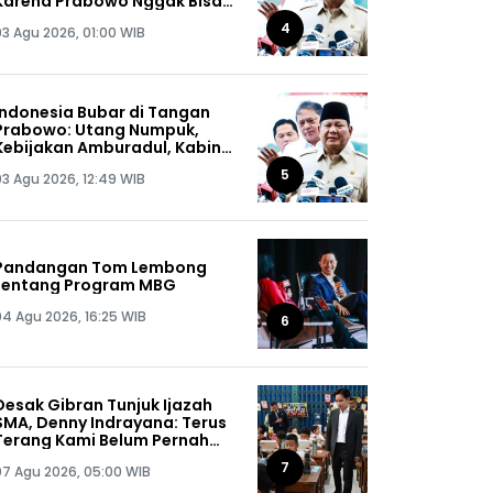
Karena Prabowo Nggak Bisa
Jaga Omongannya Sendiri!
4
03 Agu 2026, 01:00 WIB
Indonesia Bubar di Tangan
Prabowo: Utang Numpuk,
Kebijakan Amburadul, Kabinet
Nggak Guna, Pejabat Maling
5
03 Agu 2026, 12:49 WIB
Semua!
Pandangan Tom Lembong
tentang Program MBG
04 Agu 2026, 16:25 WIB
6
Desak Gibran Tunjuk Ijazah
SMA, Denny Indrayana: Terus
Terang Kami Belum Pernah
Melihat Ijazah Mas Wapres
7
07 Agu 2026, 05:00 WIB