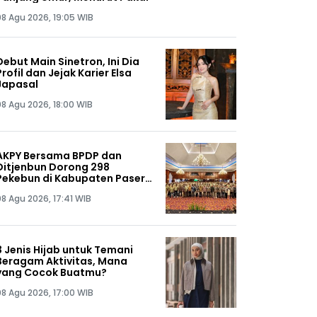
08 Agu 2026, 19:05 WIB
Debut Main Sinetron, Ini Dia
Profil dan Jejak Karier Elsa
Japasal
08 Agu 2026, 18:00 WIB
AKPY Bersama BPDP dan
Ditjenbun Dorong 298
Pekebun di Kabupaten Paser
Tingkatkan Produktivitas
08 Agu 2026, 17:41 WIB
Sawit
3 Jenis Hijab untuk Temani
Beragam Aktivitas, Mana
yang Cocok Buatmu?
08 Agu 2026, 17:00 WIB