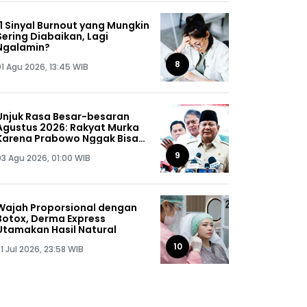
11 Sinyal Burnout yang Mungkin
Sering Diabaikan, Lagi
Ngalamin?
8
01 Agu 2026, 13:45 WIB
Unjuk Rasa Besar-besaran
Agustus 2026: Rakyat Murka
Karena Prabowo Nggak Bisa
Jaga Omongannya Sendiri!
9
03 Agu 2026, 01:00 WIB
Wajah Proporsional dengan
Botox, Derma Express
Utamakan Hasil Natural
10
1 Jul 2026, 23:58 WIB