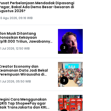
Pusat Perbelanjaan Mendadak Dipasangi
Pagar, Bakal Ada Demo Besar-besaran di
Agustus 2026?
03 Agu 2026, 09:16 WIB
Elon Musk Ditantang
Donasikan Kekayaan
Rp18.000 Triliun, Jawabannya
Bikin Kaget!
2
1 Jul 2026, 12:50 WIB
Creator Economy dan
Keamanan Data Jadi Bekal
Perempuan Wirausaha di
SHEPRENEUR Sequis Life
3
1 Jul 2026, 05:50 WIB
Begini Cara Menggunakan
QRIS Tap ShopeePay agar
Naik TransJakarta dan KRL