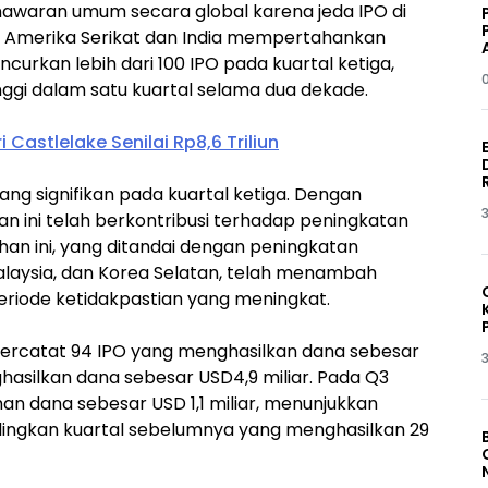
nawaran umum secara global karena jeda IPO di
i. Amerika Serikat dan India mempertahankan
uncurkan lebih dari 100 IPO pada kuartal ketiga,
gi dalam satu kuartal selama dua dekade.
i Castlelake Senilai Rp8,6 Triliun
ng signifikan pada kuartal ketiga. Dengan
3
 ini telah berkontribusi terhadap peningkatan
han ini, yang ditandai dengan peningkatan
 Malaysia, dan Korea Selatan, telah menambah
riode ketidakpastian yang meningkat.
n tercatat 94 IPO yang menghasilkan dana sebesar
3
ghasilkan dana sebesar USD4,9 miliar. Pada Q3
an dana sebesar USD 1,1 miliar, menunjukkan
dingkan kuartal sebelumnya yang menghasilkan 29