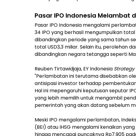
Pasar IPO Indonesia Melambat d
Pasar IPO Indonesia mengalami perlambat
34 IPO yang berhasil mengumpulkan total US
dibandingkan periode yang sama tahun s
total USD3,3 miliar. Selain itu, perolehan
dibandingkan negara tetangga seperti Malay
Reuben Tirtawidjaja, EY Indonesia
Strategy
"Perlambatan ini terutama disebabkan ol
antisipasi investor terhadap pembentuka
Hal ini mepengaruhi keputusan seputar IP
yang lebih memilih untuk mengambil pen
pemerintah yang akan datang sebelum me
Meski IPO mengalami perlambatan, Indek
(BEI) atau IHSG mengalami kenaikan yang cu
hingga mencapai puncaknya Rp7.905 pada