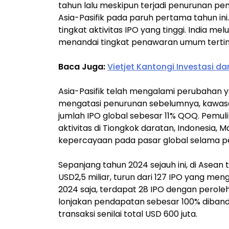
tahun lalu meskipun terjadi penurunan pe
Asia-Pasifik pada paruh pertama tahun in
tingkat aktivitas IPO yang tinggi. India mel
menandai tingkat penawaran umum terting
Baca Juga:
Vietjet Kantongi Investasi dar
Asia-Pasifik telah mengalami perubahan ya
mengatasi penurunan sebelumnya, kawasan
jumlah IPO global sebesar 11% QOQ. Pemuli
aktivitas di Tiongkok daratan, Indonesia,
kepercayaan pada pasar global selama pe
Sepanjang tahun 2024 sejauh ini, di Asea
USD2,5 miliar, turun dari 127 IPO yang men
2024 saja, terdapat 28 IPO dengan peroleh
lonjakan pendapatan sebesar 100% diban
transaksi senilai total USD 600 juta.