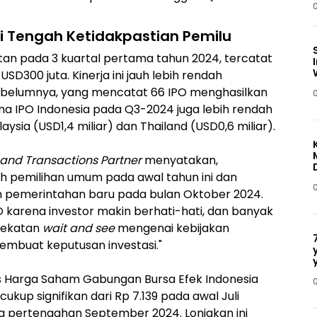
i Tengah Ketidakpastian Pemilu
an pada 3 kuartal pertama tahun 2024, tercatat
D300 juta. Kinerja ini jauh lebih rendah
ebelumnya, yang mencatat 66 IPO menghasilkan
 dana IPO Indonesia pada Q3-2024 juga lebih rendah
sia (USD1,4 miliar) dan Thailand (USD0,6 miliar).
 and Transactions Partner
menyatakan,
eh pemilihan umum pada awal tahun ini dan
n pemerintahan baru pada bulan Oktober 2024.
O karena investor makin berhati-hati, dan banyak
dekatan
wait and see
mengenai kebijakan
mbuat keputusan investasi."
s Harga Saham Gabungan Bursa Efek Indonesia
kup signifikan dari Rp 7.139 pada awal Juli
 pertengahan September 2024. Lonjakan ini