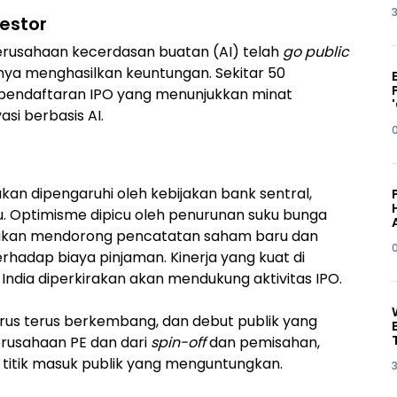
3
estor
 perusahaan kecerdasan buatan (AI) telah
go public
nya menghasilkan keuntungan. Sekitar 50
 pendaftaran IPO yang menunjukkan minat
si berbasis AI.
akan dipengaruhi oleh kebijakan bank sentral,
u. Optimisme dipicu oleh penurunan suku bunga
 akan mendorong pencatatan saham baru dan
erhadap biaya pinjaman. Kinerja yang kuat di
India diperkirakan akan mendukung aktivitas IPO.
rus terus berkembang, dan debut publik yang
erusahaan PE dan dari
spin-off
dan pemisahan,
 titik masuk publik yang menguntungkan.
3