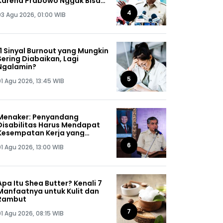
Karena Prabowo Nggak Bisa
Jaga Omongannya Sendiri!
4
03 Agu 2026, 01:00 WIB
11 Sinyal Burnout yang Mungkin
Sering Diabaikan, Lagi
Ngalamin?
5
01 Agu 2026, 13:45 WIB
Menaker: Penyandang
Disabilitas Harus Mendapat
Kesempatan Kerja yang
Setara
6
01 Agu 2026, 13:00 WIB
Apa Itu Shea Butter? Kenali 7
Manfaatnya untuk Kulit dan
Rambut
7
01 Agu 2026, 08:15 WIB