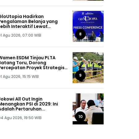
GloUtopia Hadirkan
Pengalaman Belanja yang
Lebih Interaktif Lewat
Kolaborasi Unilever dan
8
01 Agu 2026, 07:00 WIB
Shopee
Wamen ESDM Tinjau PLTA
Batang Toru, Dorong
Percepatan Proyek Strategis
Nasional 510 MW
9
1 Agu 2026, 15:15 WIB
Jokowi All Out Ingin
Menangkan PSI di 2029: Ini
Adalah Pertaruhan...
10
04 Agu 2026, 19:50 WIB