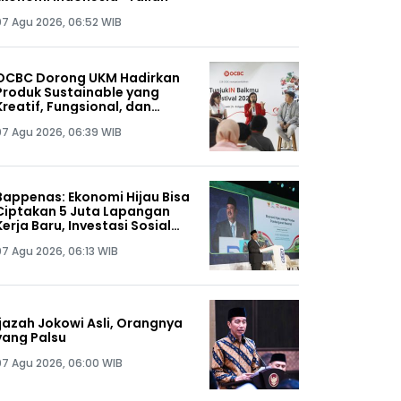
07 Agu 2026, 06:52 WIB
OCBC Dorong UKM Hadirkan
Produk Sustainable yang
Kreatif, Fungsional, dan
Terjangkau melalui Program
07 Agu 2026, 06:39 WIB
RISE
Bappenas: Ekonomi Hijau Bisa
Ciptakan 5 Juta Lapangan
Kerja Baru, Investasi Sosial
Jadi Kunci
07 Agu 2026, 06:13 WIB
Ijazah Jokowi Asli, Orangnya
yang Palsu
07 Agu 2026, 06:00 WIB