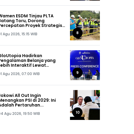
Wamen ESDM Tinjau PLTA
Batang Toru, Dorong
Percepatan Proyek Strategis
Nasional 510 MW
8
1 Agu 2026, 15:15 WIB
GloUtopia Hadirkan
Pengalaman Belanja yang
Lebih Interaktif Lewat
Kolaborasi Unilever dan
9
01 Agu 2026, 07:00 WIB
Shopee
Jokowi All Out Ingin
Menangkan PSI di 2029: Ini
Adalah Pertaruhan...
10
04 Agu 2026, 19:50 WIB