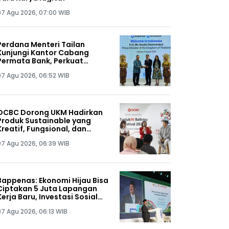
07 Agu 2026, 07:00 WIB
Perdana Menteri Tailan
Kunjungi Kantor Cabang
Permata Bank, Perkuat
Hubungan Ekonomi
07 Agu 2026, 06:52 WIB
Indonesia–Tailan
OCBC Dorong UKM Hadirkan
Produk Sustainable yang
Kreatif, Fungsional, dan
Terjangkau melalui Program
07 Agu 2026, 06:39 WIB
RISE
Bappenas: Ekonomi Hijau Bisa
Ciptakan 5 Juta Lapangan
Kerja Baru, Investasi Sosial
Jadi Kunci
07 Agu 2026, 06:13 WIB