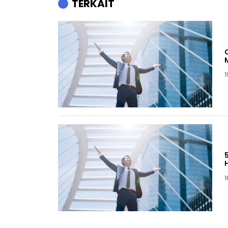
TERKAIT
1
1