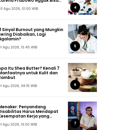
Karena Prabowo Nggak Bisa
Jaga Omongannya Sendiri!
4
03 Agu 2026, 01:00 WIB
11 Sinyal Burnout yang Mungkin
Sering Diabaikan, Lagi
Ngalamin?
5
01 Agu 2026, 13:45 WIB
Apa Itu Shea Butter? Kenali 7
Manfaatnya untuk Kulit dan
Rambut
6
01 Agu 2026, 08:15 WIB
Menaker: Penyandang
Disabilitas Harus Mendapat
Kesempatan Kerja yang
Setara
7
01 Agu 2026, 13:00 WIB