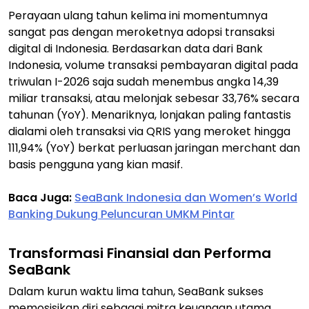
Perayaan ulang tahun kelima ini momentumnya
sangat pas dengan meroketnya adopsi transaksi
digital di Indonesia. Berdasarkan data dari Bank
Indonesia, volume transaksi pembayaran digital pada
triwulan I-2026 saja sudah menembus angka 14,39
miliar transaksi, atau melonjak sebesar 33,76% secara
tahunan (
YoY
). Menariknya, lonjakan paling fantastis
dialami oleh transaksi via QRIS yang meroket hingga
111,94% (
YoY
) berkat perluasan jaringan
merchant
dan
basis pengguna yang kian masif.
Baca Juga:
SeaBank Indonesia dan Women’s World
Banking Dukung Peluncuran UMKM Pintar
Transformasi Finansial dan Performa
SeaBank
Dalam kurun waktu lima tahun, SeaBank sukses
memosisikan diri sebagai mitra keuangan utama