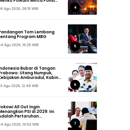
Menko Polkam Minta Polisi
Buru Kelompok Ini Sampai
4
06 Agu 2026, 08:15 WIB
Dapat, Siap-siap!
Pandangan Tom Lembong
tentang Program MBG
04 Agu 2026, 16:25 WIB
5
Indonesia Bubar di Tangan
Prabowo: Utang Numpuk,
Kebijakan Amburadul, Kabinet
Nggak Guna, Pejabat Maling
6
03 Agu 2026, 12:49 WIB
Semua!
Jokowi All Out Ingin
Menangkan PSI di 2029: Ini
Adalah Pertaruhan...
7
04 Agu 2026, 19:50 WIB