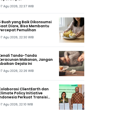
07 Agu 2026, 22:37 WIB
5 Buah yang Baik Dikonsumsi
Saat Diare, Bisa Membantu
Percepat Pemulihan
07 Agu 2026, 22:30 WIB
Kenali Tanda-Tanda
Keracunan Makanan, Jangan
Abaikan Gejala Ini
07 Agu 2026, 22:26 WIB
Kolaborasi ClientEarth dan
Climate Policy Initiative
Indonesia Perkuat Transisi
Energi Berkeadilan di Tanah
07 Agu 2026, 22:10 WIB
Air