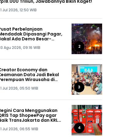
Rp18.000 Triliun, Jawabannya Bikin Kaget!
1 Jul 2026, 12:50 WIB
Pusat Perbelanjaan
Mendadak Dipasangi Pagar,
Bakal Ada Demo Besar-
besaran di Agustus 2026?
2
03 Agu 2026, 09:16 WIB
Creator Economy dan
Keamanan Data Jadi Bekal
Perempuan Wirausaha di
SHEPRENEUR Sequis Life
3
1 Jul 2026, 05:50 WIB
Begini Cara Menggunakan
QRIS Tap ShopeePay agar
Naik TransJakarta dan KRL
Gratis
4
1 Jul 2026, 06:55 WIB