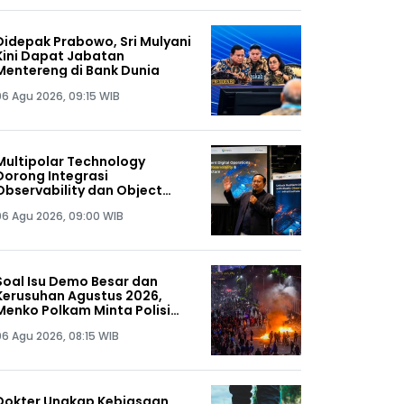
Didepak Prabowo, Sri Mulyani
Kini Dapat Jabatan
Mentereng di Bank Dunia
06 Agu 2026, 09:15 WIB
Multipolar Technology
Dorong Integrasi
Observability dan Object
Storage untuk Cegah
06 Agu 2026, 09:00 WIB
Downtime
Soal Isu Demo Besar dan
Kerusuhan Agustus 2026,
Menko Polkam Minta Polisi
Buru Kelompok Ini Sampai
06 Agu 2026, 08:15 WIB
Dapat, Siap-siap!
Dokter Ungkap Kebiasaan