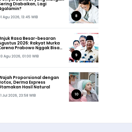
Sering Diabaikan, Lagi
Ngalamin?
8
01 Agu 2026, 13:45 WIB
Unjuk Rasa Besar-besaran
Agustus 2026: Rakyat Murka
Karena Prabowo Nggak Bisa
Jaga Omongannya Sendiri!
9
03 Agu 2026, 01:00 WIB
Wajah Proporsional dengan
Botox, Derma Express
Utamakan Hasil Natural
10
1 Jul 2026, 23:58 WIB