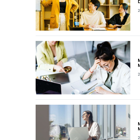
2
2
2