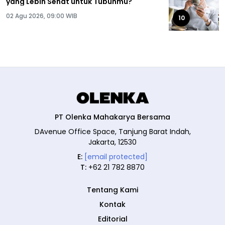
yang Lebih Sehat untuk Tubuhmu?
02 Agu 2026, 09:00 WIB
10
PT Olenka Mahakarya Bersama
DAvenue Office Space, Tanjung Barat Indah,
Jakarta, 12530
E:
[email protected]
T:
+62 21 782 8870
Tentang Kami
Kontak
Editorial