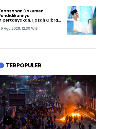
Keabsahan Dokumen
Pendidikannya
Dipertanyakan, Ijazah Gibran
Resmi Digugat: Pengkhianat
09 Agu 2026, 12:30 WIB
Tak Akan Pernah Tenang
Hidupnya!
TERPOPULER
1