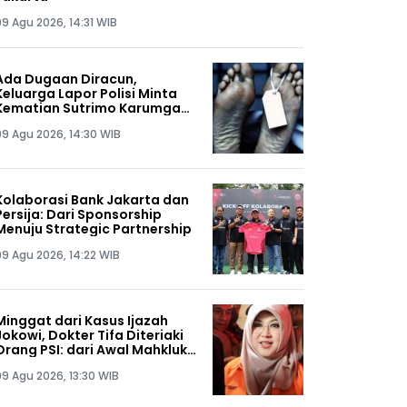
09 Agu 2026, 14:31 WIB
Ada Dugaan Diracun,
Keluarga Lapor Polisi Minta
Kematian Sutrimo Karumga
Febrie Adriansyah Diusut
09 Agu 2026, 14:30 WIB
Tuntas, Siap Lakukan Autopsi!
Kolaborasi Bank Jakarta dan
Persija: Dari Sponsorship
Menuju Strategic Partnership
09 Agu 2026, 14:22 WIB
Minggat dari Kasus Ijazah
Jokowi, Dokter Tifa Diteriaki
Orang PSI: dari Awal Mahkluk
Ini Memang Bermasalah!
09 Agu 2026, 13:30 WIB