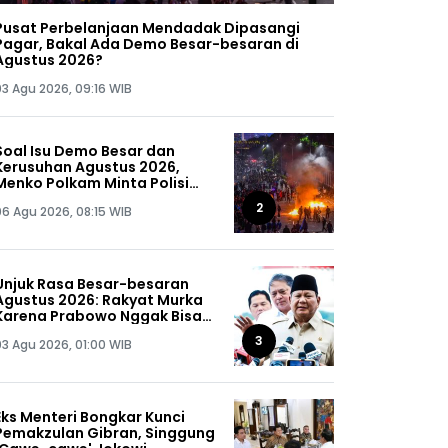
Pusat Perbelanjaan Mendadak Dipasangi
Pagar, Bakal Ada Demo Besar-besaran di
Agustus 2026?
03 Agu 2026, 09:16 WIB
Soal Isu Demo Besar dan
Kerusuhan Agustus 2026,
Menko Polkam Minta Polisi
Buru Kelompok Ini Sampai
2
06 Agu 2026, 08:15 WIB
Dapat, Siap-siap!
Unjuk Rasa Besar-besaran
Agustus 2026: Rakyat Murka
Karena Prabowo Nggak Bisa
Jaga Omongannya Sendiri!
3
03 Agu 2026, 01:00 WIB
Eks Menteri Bongkar Kunci
Pemakzulan Gibran, Singgung