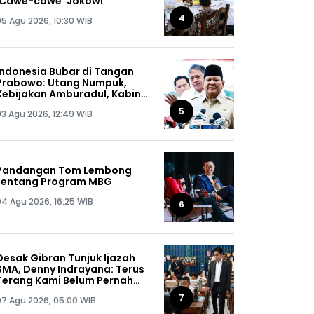
'Cawe-cawe' Jokowi
4
05 Agu 2026, 10:30 WIB
Indonesia Bubar di Tangan
Prabowo: Utang Numpuk,
Kebijakan Amburadul, Kabinet
Nggak Guna, Pejabat Maling
5
03 Agu 2026, 12:49 WIB
Semua!
Pandangan Tom Lembong
tentang Program MBG
04 Agu 2026, 16:25 WIB
6
Desak Gibran Tunjuk Ijazah
SMA, Denny Indrayana: Terus
Terang Kami Belum Pernah
Melihat Ijazah Mas Wapres
7
07 Agu 2026, 05:00 WIB