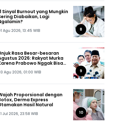
11 Sinyal Burnout yang Mungkin
Sering Diabaikan, Lagi
Ngalamin?
8
01 Agu 2026, 13:45 WIB
Unjuk Rasa Besar-besaran
Agustus 2026: Rakyat Murka
Karena Prabowo Nggak Bisa
Jaga Omongannya Sendiri!
9
03 Agu 2026, 01:00 WIB
Wajah Proporsional dengan
Botox, Derma Express
Utamakan Hasil Natural
10
1 Jul 2026, 23:58 WIB