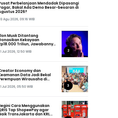
Pusat Perbelanjaan Mendadak Dipasangi
Pagar, Bakal Ada Demo Besar-besaran di
Agustus 2026?
03 Agu 2026, 09:16 WIB
Elon Musk Ditantang
Donasikan Kekayaan
Rp18.000 Triliun, Jawabannya
Bikin Kaget!
2
1 Jul 2026, 12:50 WIB
Creator Economy dan
Keamanan Data Jadi Bekal
Perempuan Wirausaha di
SHEPRENEUR Sequis Life
3
1 Jul 2026, 05:50 WIB
Begini Cara Menggunakan
QRIS Tap ShopeePay agar
Naik TransJakarta dan KRL