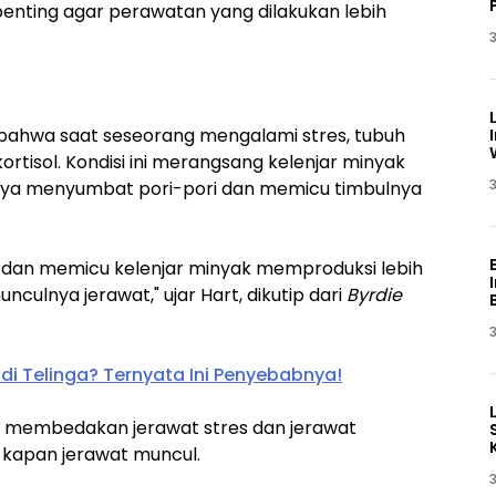
nting agar perawatan yang dilakukan lebih
3
 bahwa saat seseorang mengalami stres, tubuh
tisol. Kondisi ini merangsang kelenjar minyak
3
nya menyumbat pori-pori dan memicu timbulnya
t dan memicu kelenjar minyak memproduksi lebih
ulnya jerawat," ujar Hart, dikutip dari
Byrdie
3
di Telinga? Ternyata Ini Penyebabnya!
h membedakan jerawat stres dan jerawat
kapan jerawat muncul.
3