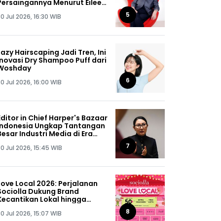
Persaingannya Menurut Eileen
Rachman
5
0 Jul 2026, 16:30 WIB
Lazy Hairscaping Jadi Tren, Ini
Inovasi Dry Shampoo Puff dari
Woshday
6
0 Jul 2026, 16:00 WIB
Editor in Chief Harper's Bazaar
Indonesia Ungkap Tantangan
Besar Industri Media di Era
Digital
7
0 Jul 2026, 15:45 WIB
Love Local 2026: Perjalanan
Sociolla Dukung Brand
Kecantikan Lokal hingga
Kuasai 55% Portofolio Produk
8
0 Jul 2026, 15:07 WIB