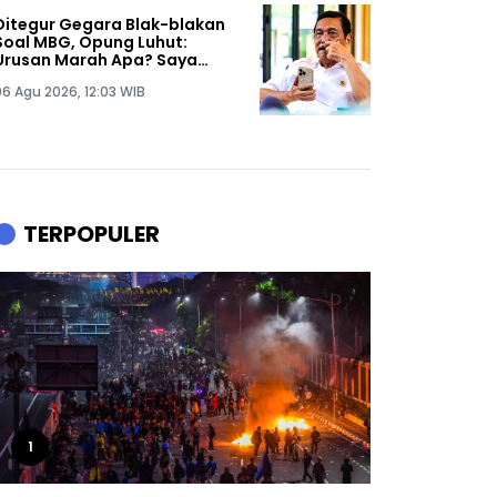
Ditegur Gegara Blak-blakan
Soal MBG, Opung Luhut:
Urusan Marah Apa? Saya
Hanya Bicara Data!
06 Agu 2026, 12:03 WIB
TERPOPULER
1