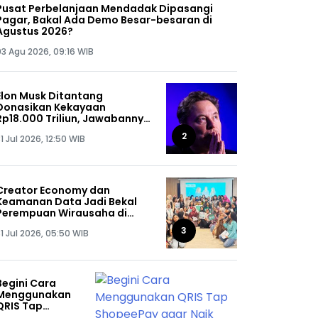
Pusat Perbelanjaan Mendadak Dipasangi
Pagar, Bakal Ada Demo Besar-besaran di
Agustus 2026?
03 Agu 2026, 09:16 WIB
Elon Musk Ditantang
Donasikan Kekayaan
Rp18.000 Triliun, Jawabannya
Bikin Kaget!
2
1 Jul 2026, 12:50 WIB
Creator Economy dan
Keamanan Data Jadi Bekal
Perempuan Wirausaha di
SHEPRENEUR Sequis Life
3
1 Jul 2026, 05:50 WIB
Begini Cara
Menggunakan
QRIS Tap
ShopeePay agar