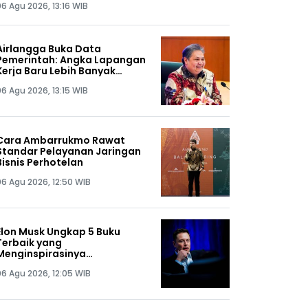
06 Agu 2026, 13:16 WIB
Airlangga Buka Data
Pemerintah: Angka Lapangan
Kerja Baru Lebih Banyak
daripada PHK Karyawan
06 Agu 2026, 13:15 WIB
Cara Ambarrukmo Rawat
Standar Pelayanan Jaringan
Bisnis Perhotelan
06 Agu 2026, 12:50 WIB
Elon Musk Ungkap 5 Buku
Terbaik yang
Menginspirasinya
Membangun SpaceX dan
06 Agu 2026, 12:05 WIB
Tesla