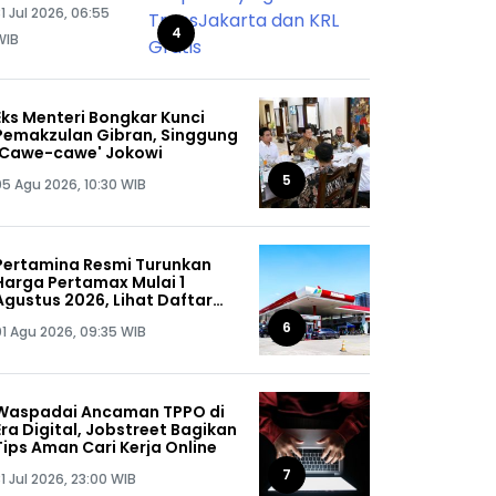
1 Jul 2026, 06:55
Naik
TransJakarta
4
WIB
dan KRL Gratis
Eks Menteri Bongkar Kunci
Pemakzulan Gibran, Singgung
'Cawe-cawe' Jokowi
5
05 Agu 2026, 10:30 WIB
Pertamina Resmi Turunkan
Harga Pertamax Mulai 1
Agustus 2026, Lihat Daftar
Harganya!
6
01 Agu 2026, 09:35 WIB
Waspadai Ancaman TPPO di
Era Digital, Jobstreet Bagikan
Tips Aman Cari Kerja Online
7
1 Jul 2026, 23:00 WIB