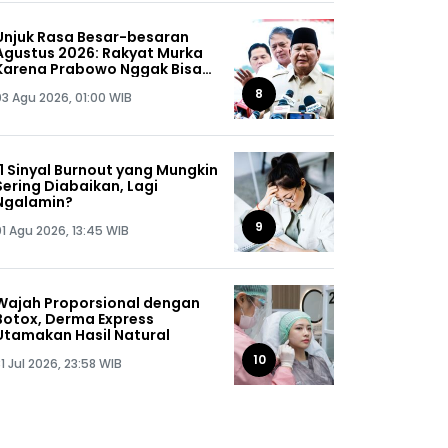
Unjuk Rasa Besar-besaran
Agustus 2026: Rakyat Murka
Karena Prabowo Nggak Bisa
Jaga Omongannya Sendiri!
8
03 Agu 2026, 01:00 WIB
11 Sinyal Burnout yang Mungkin
Sering Diabaikan, Lagi
Ngalamin?
9
01 Agu 2026, 13:45 WIB
Wajah Proporsional dengan
Botox, Derma Express
Utamakan Hasil Natural
10
1 Jul 2026, 23:58 WIB