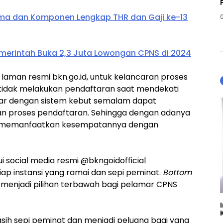
erima dan Komponen Lengkap THR dan Gaji ke-13
erintah Buka 2,3 Juta Lowongan CPNS di 2024
 laman resmi bkn.go.id, untuk kelancaran proses
tidak melakukan pendaftaran saat mendekati
tar dengan sistem kebut semalam dapat
 proses pendaftaran. Sehingga dengan adanya
t memanfaatkan kesempatannya dengan
 social media resmi @bkngoidofficial
iap instansi yang ramai dan sepi peminat.
Bottom
 menjadi pilihan terbawah bagi pelamar CPNS
sih sepi peminat dan menjadi peluang bagi yang