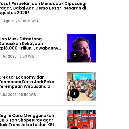
Pusat Perbelanjaan Mendadak Dipasangi
Pagar, Bakal Ada Demo Besar-besaran di
Agustus 2026?
03 Agu 2026, 09:16 WIB
Elon Musk Ditantang
Donasikan Kekayaan
Rp18.000 Triliun, Jawabannya
Bikin Kaget!
2
1 Jul 2026, 12:50 WIB
Creator Economy dan
Keamanan Data Jadi Bekal
Perempuan Wirausaha di
SHEPRENEUR Sequis Life
3
1 Jul 2026, 05:50 WIB
Begini Cara Menggunakan
QRIS Tap ShopeePay agar
Naik TransJakarta dan KRL