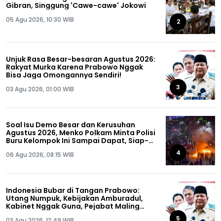
Gibran, Singgung 'Cawe-cawe' Jokowi
05 Agu 2026, 10:30 WIB
2
Unjuk Rasa Besar-besaran Agustus 2026:
Rakyat Murka Karena Prabowo Nggak
Bisa Jaga Omongannya Sendiri!
3
03 Agu 2026, 01:00 WIB
Soal Isu Demo Besar dan Kerusuhan
Agustus 2026, Menko Polkam Minta Polisi
Buru Kelompok Ini Sampai Dapat, Siap-
siap!
4
06 Agu 2026, 08:15 WIB
Indonesia Bubar di Tangan Prabowo:
Utang Numpuk, Kebijakan Amburadul,
Kabinet Nggak Guna, Pejabat Maling
Semua!
5
03 Agu 2026, 12:49 WIB