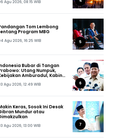
4
06 Agu 2026, 08:15 WIB
Dapat, Siap-siap!
Pandangan Tom Lembong
tentang Program MBG
04 Agu 2026, 16:25 WIB
5
Indonesia Bubar di Tangan
Prabowo: Utang Numpuk,
Kebijakan Amburadul, Kabinet
Nggak Guna, Pejabat Maling
6
03 Agu 2026, 12:49 WIB
Semua!
Makin Keras, Sosok Ini Desak
Gibran Mundur atau
Dimakzulkan
7
03 Agu 2026, 13:00 WIB