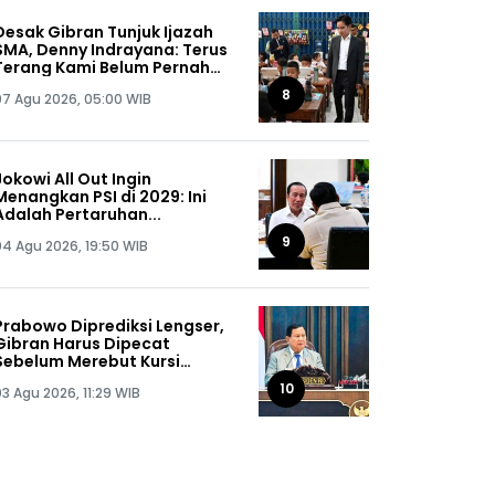
Desak Gibran Tunjuk Ijazah
SMA, Denny Indrayana: Terus
Terang Kami Belum Pernah
Melihat Ijazah Mas Wapres
8
07 Agu 2026, 05:00 WIB
Jokowi All Out Ingin
Menangkan PSI di 2029: Ini
Adalah Pertaruhan...
9
04 Agu 2026, 19:50 WIB
Prabowo Diprediksi Lengser,
Gibran Harus Dipecat
Sebelum Merebut Kursi
Presiden
10
03 Agu 2026, 11:29 WIB