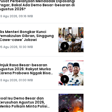
Pusat Perbelanjaan Mendadak Dipasangi
Pagar, Bakal Ada Demo Besar-besaran di
Agustus 2026?
03 Agu 2026, 09:16 WIB
Eks Menteri Bongkar Kunci
Pemakzulan Gibran, Singgung
'Cawe-cawe' Jokowi
2
05 Agu 2026, 10:30 WIB
Unjuk Rasa Besar-besaran
Agustus 2026: Rakyat Murka
Karena Prabowo Nggak Bisa
Jaga Omongannya Sendiri!
3
03 Agu 2026, 01:00 WIB
Soal Isu Demo Besar dan
Kerusuhan Agustus 2026,
Menko Polkam Minta Polisi
Buru Kelompok Ini Sampai