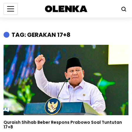
TAG: GERAKAN 17+8
Quraish Shihab Beber Respons Prabowo Soal Tuntutan
17+8