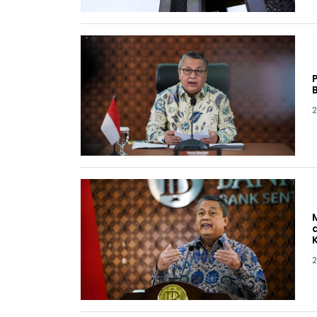
B
2
2