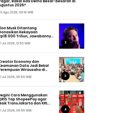
Pagar, Bakal Ada Demo Besar-besaran di
Agustus 2026?
03 Agu 2026, 09:16 WIB
Elon Musk Ditantang
Donasikan Kekayaan
Rp18.000 Triliun, Jawabannya
Bikin Kaget!
2
1 Jul 2026, 12:50 WIB
Creator Economy dan
Keamanan Data Jadi Bekal
Perempuan Wirausaha di
SHEPRENEUR Sequis Life
3
1 Jul 2026, 05:50 WIB
Begini Cara Menggunakan
QRIS Tap ShopeePay agar
Naik TransJakarta dan KRL
Gratis
4
1 Jul 2026, 06:55 WIB