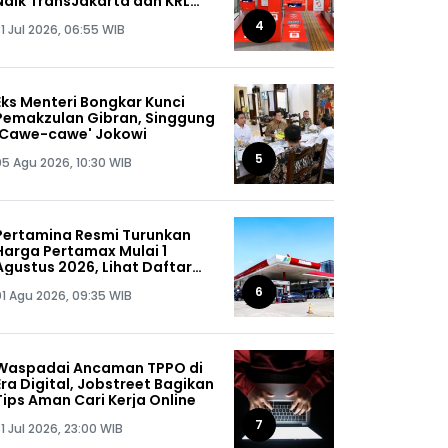
Naik TransJakarta dan KRL
Gratis
4
1 Jul 2026, 06:55 WIB
Eks Menteri Bongkar Kunci
Pemakzulan Gibran, Singgung
'Cawe-cawe' Jokowi
5
05 Agu 2026, 10:30 WIB
Pertamina Resmi Turunkan
Harga Pertamax Mulai 1
Agustus 2026, Lihat Daftar
Harganya!
6
01 Agu 2026, 09:35 WIB
Waspadai Ancaman TPPO di
Era Digital, Jobstreet Bagikan
Tips Aman Cari Kerja Online
7
1 Jul 2026, 23:00 WIB