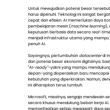
Untuk mewujudkan potensi besar tersebut, 
harus dipenuhi. Teknologi ini sangat ber
cepat dan efisien. AI memerlukan daya k
pembelajaran mesin (
machine learning
),
keputusan berbasis data secara
real-tim
menjadi infrastruktur utama yang mampu
penuh AI.
Sayangnya, pertumbuhan
datacenter
di I
dan potensi besar ekonomi digitalnya. Saat
"AI-
ready"
–yakni yang mampu mendukun
depan–yang dioperasikan baru mencapai se
kebutuhan yang diperkirakan. Namun, den
ini diharapkan terus tumbuh.
Microsoft, misalnya, sengaja mendesain s
secara khusus mendukung beban kerja AI
memanfaatkan setiap megawatt daya seca