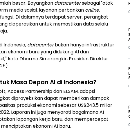
umlah besar. Bayangkan
datacenter
sebagai "otak
form media sosial, layanan perbankan
online
,
fungsi. Di dalamnya terdapat server, perangkat
yang dioperasikan untuk memastikan data selalu
aja.
i Indonesia,
datacenter
bukan hanya infrastruktur
akan ekonomi baru yang didukung AI dan
if," kata Dharma Simorangkir, Presiden Direktur
25).
tuk Masa Depan AI di Indonesia?
oft, Access Partnership dan ELSAM, adopsi
ningkat diproyeksikan dapat memberikan dampak
pasitas produksi ekonomi sebesar US$243,5 miliar
 2022. Laporan ini juga menyoroti bagaimana AI
iptakan lapangan kerja baru, dan mempercepat
 menciptakan ekonomi AI baru.