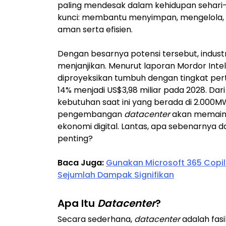
paling mendesak dalam kehidupan sehari-ha
kunci: membantu menyimpan, mengelola, da
aman serta efisien.
Dengan besarnya potensi tersebut, indust
menjanjikan. Menurut laporan Mordor Intel
diproyeksikan tumbuh dengan tingkat p
14% menjadi US$3,98 miliar pada 2028. Dari
kebutuhan saat ini yang berada di 2.000M
pengembangan
datacenter
akan memaink
ekonomi digital. Lantas, apa sebenarnya 
penting?
Baca Juga:
Gunakan Microsoft 365 Copil
Sejumlah Dampak Signifikan
Apa Itu
Datacenter
?
Secara sederhana,
datacenter
adalah fasi