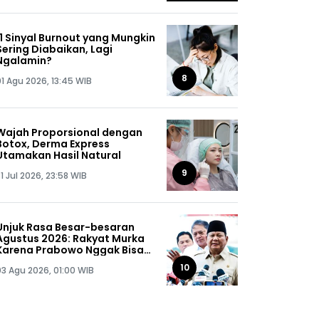
11 Sinyal Burnout yang Mungkin
Sering Diabaikan, Lagi
Ngalamin?
8
01 Agu 2026, 13:45 WIB
Wajah Proporsional dengan
Botox, Derma Express
Utamakan Hasil Natural
9
1 Jul 2026, 23:58 WIB
Unjuk Rasa Besar-besaran
Agustus 2026: Rakyat Murka
Karena Prabowo Nggak Bisa
Jaga Omongannya Sendiri!
10
03 Agu 2026, 01:00 WIB