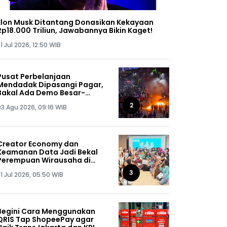
Elon Musk Ditantang Donasikan Kekayaan
Rp18.000 Triliun, Jawabannya Bikin Kaget!
1 Jul 2026, 12:50 WIB
Pusat Perbelanjaan
Mendadak Dipasangi Pagar,
Bakal Ada Demo Besar-
besaran di Agustus 2026?
2
03 Agu 2026, 09:16 WIB
Creator Economy dan
Keamanan Data Jadi Bekal
Perempuan Wirausaha di
SHEPRENEUR Sequis Life
3
1 Jul 2026, 05:50 WIB
Begini Cara Menggunakan
QRIS Tap ShopeePay agar