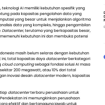
teknologi AI memiliki kebutuhan spesifik yang
gantung pada kapasitas pengolahan data yang
omputasi yang besar untuk menjalankan algoritma
 analisis data yang kompleks, hingga pengambilan
e
.
Datacenter
, terutama yang berkapasitas besar,
 memenuhi kebutuhan ini dan membuka potensi
ndonesia masih belum selaras dengan kebutuhan
 ini, total kapasitas daya
datacenter
berkategori
g
cloud computing
sebagai fondasi solusi AI masa
kitar 200 megawatt, atau 10% dari total
gan inovasi desain
datacenter
modern, kapasitas
etiap
datacenter
terbaru perusahaan untuk
. Pendekatan ini memungkinkan perusahaan
ra efektif dan bertanggung jawab untuk