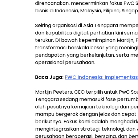
direncanakan, mencerminkan fokus PwC
bisnis di Indonesia, Malaysia, Filipina, Sing
Seiring organisasi di Asia Tenggara memp
dan kapabilitas digital, perhatian kini se
terukur. Di bawah kepemimpinan Martijn
transformasi berskala besar yang mening
pendapatan yang berkelanjutan, serta men
operasional perusahaan.
Baca Juga:
PWC Indonesia: Implementasi
Martijn Peeters, CEO terpilih untuk PwC So
Tenggara sedang memasuki fase pertumb
oleh pesatnya kemajuan teknologi dan pe
mampu bergerak dengan jelas dan cepat 
berikutnya. Fokus kami adalah menghadir
mengintegrasikan strategi, teknologi, da
perusahaan beroperasi, bersaing, dan be