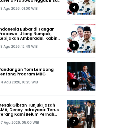
Karena Prabowo Nggak Bisa
Jaga Omongannya Sendiri!
4
03 Agu 2026, 01:00 WIB
Indonesia Bubar di Tangan
Prabowo: Utang Numpuk,
Kebijakan Amburadul, Kabinet
Nggak Guna, Pejabat Maling
5
03 Agu 2026, 12:49 WIB
Semua!
Pandangan Tom Lembong
tentang Program MBG
04 Agu 2026, 16:25 WIB
6
Desak Gibran Tunjuk Ijazah
SMA, Denny Indrayana: Terus
Terang Kami Belum Pernah
Melihat Ijazah Mas Wapres
7
07 Agu 2026, 05:00 WIB