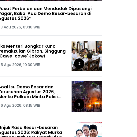
Pusat Perbelanjaan Mendadak Dipasangi
Pagar, Bakal Ada Demo Besar-besaran di
Agustus 2026?
03 Agu 2026, 09:16 WIB
Eks Menteri Bongkar Kunci
Pemakzulan Gibran, Singgung
'Cawe-cawe' Jokowi
2
05 Agu 2026, 10:30 WIB
Soal Isu Demo Besar dan
Kerusuhan Agustus 2026,
Menko Polkam Minta Polisi
Buru Kelompok Ini Sampai
3
06 Agu 2026, 08:15 WIB
Dapat, Siap-siap!
Unjuk Rasa Besar-besaran
Agustus 2026: Rakyat Murka