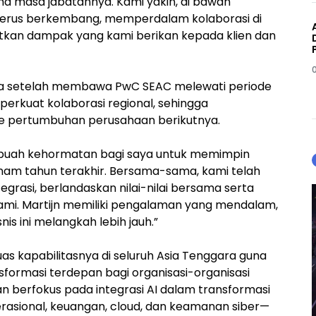
a masa jabatannya. Kami yakin, di bawah
terus berkembang, memperdalam kolaborasi di
tkan dampak yang kami berikan kepada klien dan
a setelah membawa PwC SEAC melewati periode
rkuat kolaborasi regional, sehingga
se pertumbuhan perusahaan berikutnya.
buah kehormatan bagi saya untuk memimpin
 enam tahun terakhir. Bersama-sama, kami telah
grasi, berlandaskan nilai-nilai bersama serta
ami. Martijn memiliki pengalaman yang mendalam,
is ini melangkah lebih jauh.”
s kapabilitasnya di seluruh Asia Tenggara guna
formasi terdepan bagi organisasi-organisasi
an berfokus pada integrasi AI dalam transformasi
asional, keuangan, cloud, dan keamanan siber—