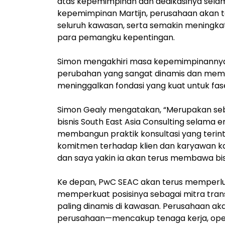
atas kepemimpinan dan dedikasinya selam
kepemimpinan Martijn, perusahaan akan 
seluruh kawasan, serta semakin meningka
para pemangku kepentingan.
Simon mengakhiri masa kepemimpinanny
perubahan yang sangat dinamis dan mempe
meninggalkan fondasi yang kuat untuk fa
Simon Gealy mengatakan, “Merupakan se
bisnis South East Asia Consulting selama
membangun praktik konsultasi yang terinte
komitmen terhadap klien dan karyawan k
dan saya yakin ia akan terus membawa bisn
Ke depan, PwC SEAC akan terus memperlua
memperkuat posisinya sebagai mitra trans
paling dinamis di kawasan. Perusahaan ak
perusahaan—mencakup tenaga kerja, oper