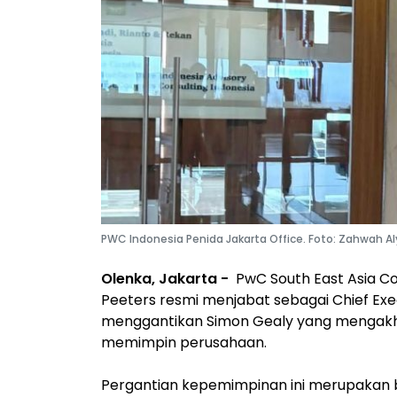
PWC Indonesia Penida Jakarta Office. Foto: Zahwah Al
Olenka, Jakarta -
PwC South East Asia 
Peeters resmi menjabat sebagai Chief Execu
menggantikan Simon Gealy yang mengakhi
memimpin perusahaan.
Pergantian kepemimpinan ini merupakan ba