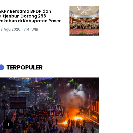
AKPY Bersama BPDP dan
Ditjenbun Dorong 298
Pekebun di Kabupaten Paser
Tingkatkan Produktivitas
08 Agu 2026, 17:41 WIB
Sawit
TERPOPULER
1