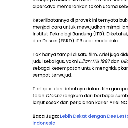
dipercaya memerankan tokoh utama sebag
Keterlibatannya di proyek ini ternyata bu
menjadi cara untuk mewujudkan mimpi l
Institut Teknologi Bandung (ITB). Diketahu
dan Desain (FSRD) ITB saat muda dulu.
Tak hanya tampil di satu film, Ariel juga
judul sekaligus, yakni
Dilan: ITB 1997
dan
Di
sebagai kesempatan untuk menghidupkan
sempat terwujud.
Terlepas dari debutnya dalam film garapan 
telah
Olenka
rangkum dari berbagai sumbe
lanjut sosok dan perjalanan karier Ariel NO
Baca Juga:
Lebih Dekat dengan Dee Lestar
Indonesia