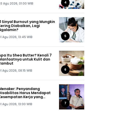
Jaga Omongannya Sendiri!
4
03 Agu 2026, 01:00 WIB
11 Sinyal Burnout yang Mungkin
Sering Diabaikan, Lagi
Ngalamin?
5
01 Agu 2026, 13:45 WIB
Apa Itu Shea Butter? Kenali 7
Manfaatnya untuk Kulit dan
Rambut
6
01 Agu 2026, 08:15 WIB
Menaker: Penyandang
Disabilitas Harus Mendapat
Kesempatan Kerja yang
Setara
7
01 Agu 2026, 13:00 WIB