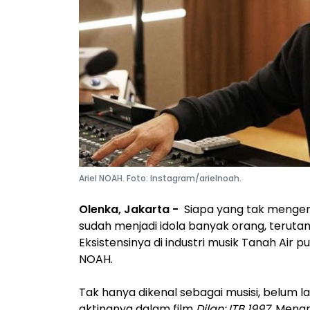
Ariel NOAH. Foto: Instagram/arielnoah.
Olenka, Jakarta -
Siapa yang tak mengen
sudah menjadi idola banyak orang, teruta
Eksistensinya di industri musik Tanah Air
NOAH.
Tak hanya dikenal sebagai musisi, belum la
aktingnya dalam film
Dilan: ITB 1997
. Menar