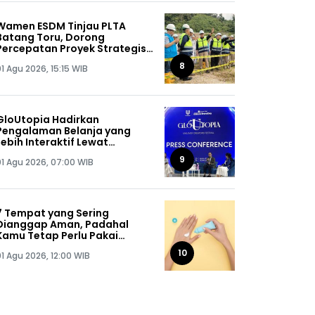
Wamen ESDM Tinjau PLTA
Batang Toru, Dorong
Percepatan Proyek Strategis
Nasional 510 MW
8
1 Agu 2026, 15:15 WIB
GloUtopia Hadirkan
Pengalaman Belanja yang
Lebih Interaktif Lewat
Kolaborasi Unilever dan
9
01 Agu 2026, 07:00 WIB
Shopee
7 Tempat yang Sering
Dianggap Aman, Padahal
Kamu Tetap Perlu Pakai
Sunscreen
10
01 Agu 2026, 12:00 WIB