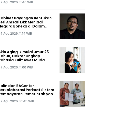
07 Agu 2026, 11:40 WIB
Kabinet Bayangan Bentukan
Feri Amsari Dkk Menjadi
Negara Boneka di Dalam
Negara, Patut Diduga
7 Agu 2026, 11:14 WIB
Dibiayai Asing
Skin Aging Dimulai Umur 25
Tahun, Dokter Ungkap
Rahasia Kulit Awet Muda
07 Agu 2026, 11:00 WIB
Jalin dan BACenter
Berkolaborasi Perkuat Sistem
Pembayaran Pemerintah yang
Inklusif Berbasis Riset
07 Agu 2026, 10:45 WIB