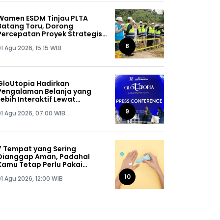
Wamen ESDM Tinjau PLTA
Batang Toru, Dorong
Percepatan Proyek Strategis
Nasional 510 MW
8
1 Agu 2026, 15:15 WIB
GloUtopia Hadirkan
Pengalaman Belanja yang
Lebih Interaktif Lewat
Kolaborasi Unilever dan
9
01 Agu 2026, 07:00 WIB
Shopee
7 Tempat yang Sering
Dianggap Aman, Padahal
Kamu Tetap Perlu Pakai
Sunscreen
10
01 Agu 2026, 12:00 WIB