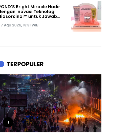
POND'S Bright Miracle Hadir
dengan Inovasi Teknologi
Niasorcinol™ untuk Jawab
Kebutuhan Kulit Glowing
07 Agu 2026, 18:31 WIB
Alami
TERPOPULER
1