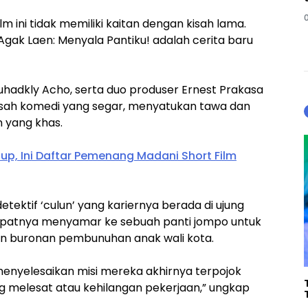
m ini tidak memiliki kaitan dengan kisah lama.
. Agak Laen: Menyala Pantiku! adalah cerita baru
uhadkly Acho, serta duo produser Ernest Prakasa
 kisah komedi yang segar, menyatukan tawa dan
n yang khas.
up, Ini Daftar Pemenang Madani Short Film
ektif ‘culun’ yang kariernya berada di ujung
empatnya menyamar ke sebuah panti jompo untuk
n buronan pembunuhan anak wali kota.
menyelesaikan misi mereka akhirnya terpojok
g melesat atau kehilangan pekerjaan,” ungkap