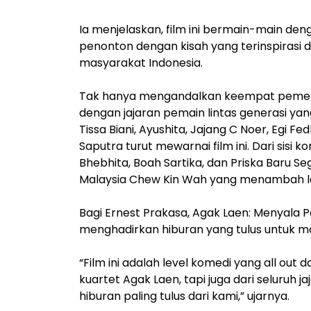
Ia menjelaskan, film ini bermain-main de
penonton dengan kisah yang terinspirasi d
masyarakat Indonesia.
Tak hanya mengandalkan keempat pemeran
dengan jajaran pemain lintas generasi y
Tissa Biani, Ayushita, Jajang C Noer, Egi F
Saputra turut mewarnai film ini. Dari sisi 
Bhebhita, Boah Sartika, dan Priska Baru S
Malaysia Chew Kin Wah yang menambah l
Bagi Ernest Prakasa, Agak Laen: Menyala 
menghadirkan hiburan yang tulus untuk m
“Film ini adalah level komedi yang all out 
kuartet Agak Laen, tapi juga dari seluru
hiburan paling tulus dari kami,” ujarnya.