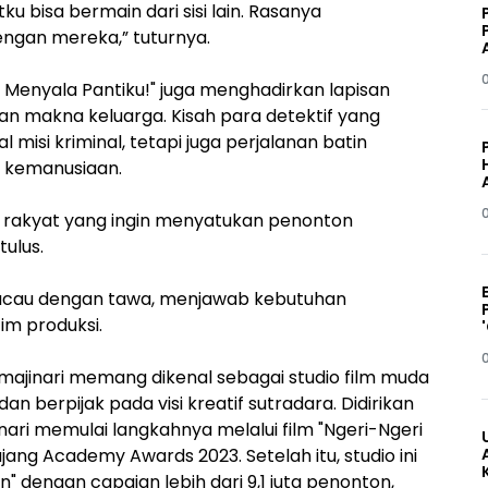
u bisa bermain dari sisi lain. Rasanya
ngan mereka,” tuturnya.
n: Menyala Pantiku!" juga menghadirkan lapisan
n makna keluarga. Kisah para detektif yang
misi kriminal, tetapi juga perjalanan batin
a kemanusiaan.
di rakyat yang ingin menyatukan penonton
tulus.
 kacau dengan tawa, menjawab kebutuhan
im produksi.
Imajinari memang dikenal sebagai studio film muda
 berpijak pada visi kreatif sutradara. Didirikan
nari memulai langkahnya melalui film "Ngeri-Ngeri
jang Academy Awards 2023. Setelah itu, studio ini
" dengan capaian lebih dari 9,1 juta penonton,