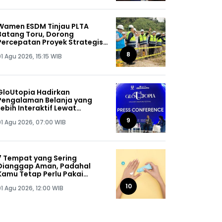
Wamen ESDM Tinjau PLTA
Batang Toru, Dorong
Percepatan Proyek Strategis
Nasional 510 MW
8
1 Agu 2026, 15:15 WIB
GloUtopia Hadirkan
Pengalaman Belanja yang
Lebih Interaktif Lewat
Kolaborasi Unilever dan
9
01 Agu 2026, 07:00 WIB
Shopee
7 Tempat yang Sering
Dianggap Aman, Padahal
Kamu Tetap Perlu Pakai
Sunscreen
10
01 Agu 2026, 12:00 WIB