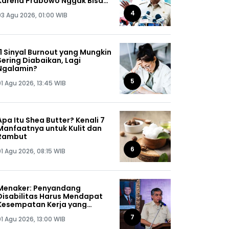
Karena Prabowo Nggak Bisa
Jaga Omongannya Sendiri!
4
03 Agu 2026, 01:00 WIB
11 Sinyal Burnout yang Mungkin
Sering Diabaikan, Lagi
Ngalamin?
5
01 Agu 2026, 13:45 WIB
Apa Itu Shea Butter? Kenali 7
Manfaatnya untuk Kulit dan
Rambut
6
01 Agu 2026, 08:15 WIB
Menaker: Penyandang
Disabilitas Harus Mendapat
Kesempatan Kerja yang
Setara
7
01 Agu 2026, 13:00 WIB