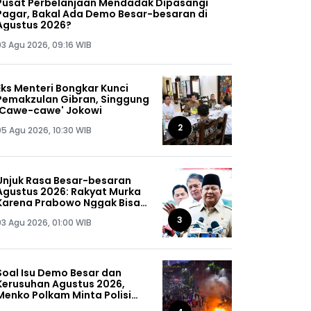
Pusat Perbelanjaan Mendadak Dipasangi
Pagar, Bakal Ada Demo Besar-besaran di
Agustus 2026?
03 Agu 2026, 09:16 WIB
Eks Menteri Bongkar Kunci
Pemakzulan Gibran, Singgung
'Cawe-cawe' Jokowi
2
05 Agu 2026, 10:30 WIB
Unjuk Rasa Besar-besaran
Agustus 2026: Rakyat Murka
Karena Prabowo Nggak Bisa
Jaga Omongannya Sendiri!
3
03 Agu 2026, 01:00 WIB
Soal Isu Demo Besar dan
Kerusuhan Agustus 2026,
Menko Polkam Minta Polisi
Buru Kelompok Ini Sampai