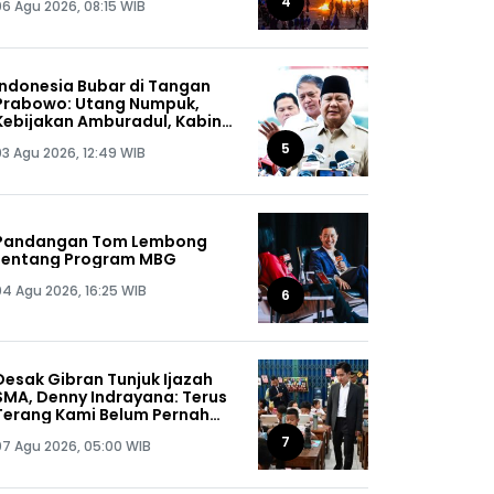
4
06 Agu 2026, 08:15 WIB
Dapat, Siap-siap!
Indonesia Bubar di Tangan
Prabowo: Utang Numpuk,
Kebijakan Amburadul, Kabinet
Nggak Guna, Pejabat Maling
5
03 Agu 2026, 12:49 WIB
Semua!
Pandangan Tom Lembong
tentang Program MBG
04 Agu 2026, 16:25 WIB
6
Desak Gibran Tunjuk Ijazah
SMA, Denny Indrayana: Terus
Terang Kami Belum Pernah
Melihat Ijazah Mas Wapres
7
07 Agu 2026, 05:00 WIB