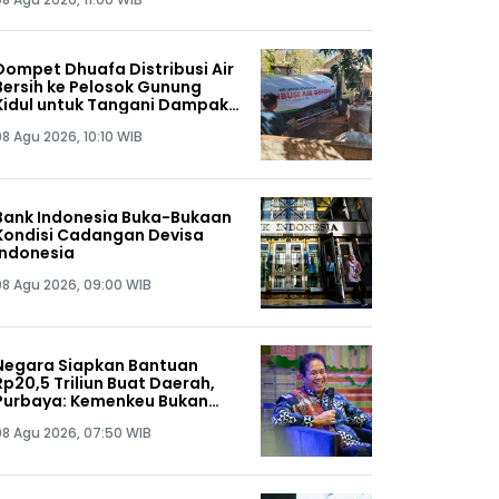
Dompet Dhuafa Distribusi Air
Bersih ke Pelosok Gunung
Kidul untuk Tangani Dampak
Kemarau di Yogyakarta
08 Agu 2026, 10:10 WIB
Bank Indonesia Buka-Bukaan
Kondisi Cadangan Devisa
Indonesia
08 Agu 2026, 09:00 WIB
Negara Siapkan Bantuan
Rp20,5 Triliun Buat Daerah,
Purbaya: Kemenkeu Bukan
Tukang Bagi-Bagi Anggaran
08 Agu 2026, 07:50 WIB
Saja