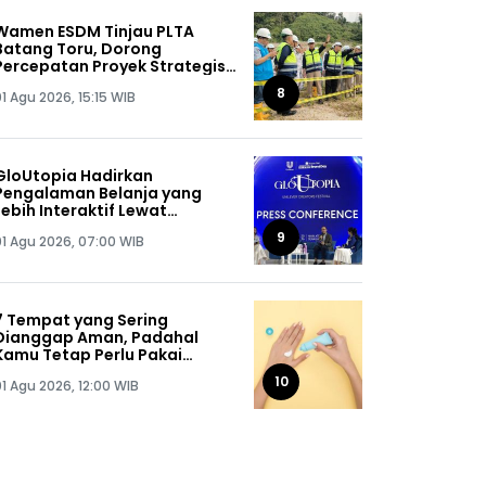
Wamen ESDM Tinjau PLTA
Batang Toru, Dorong
Percepatan Proyek Strategis
Nasional 510 MW
8
1 Agu 2026, 15:15 WIB
GloUtopia Hadirkan
Pengalaman Belanja yang
Lebih Interaktif Lewat
Kolaborasi Unilever dan
9
01 Agu 2026, 07:00 WIB
Shopee
7 Tempat yang Sering
Dianggap Aman, Padahal
Kamu Tetap Perlu Pakai
Sunscreen
10
01 Agu 2026, 12:00 WIB