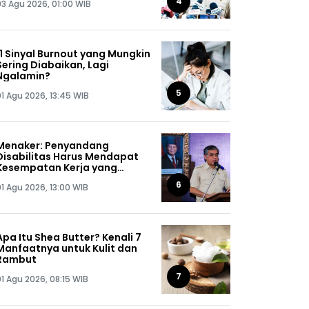
4
03 Agu 2026, 01:00 WIB
11 Sinyal Burnout yang Mungkin
Sering Diabaikan, Lagi
Ngalamin?
5
01 Agu 2026, 13:45 WIB
Menaker: Penyandang
Disabilitas Harus Mendapat
Kesempatan Kerja yang
Setara
6
01 Agu 2026, 13:00 WIB
Apa Itu Shea Butter? Kenali 7
Manfaatnya untuk Kulit dan
Rambut
7
01 Agu 2026, 08:15 WIB