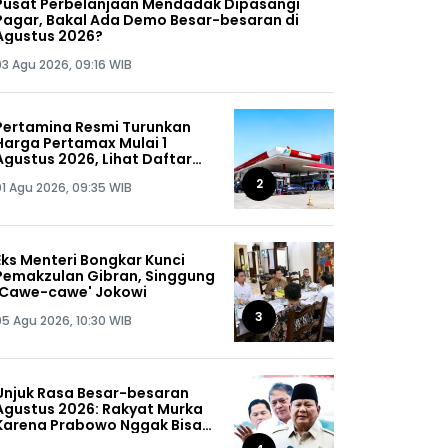
Pusat Perbelanjaan Mendadak Dipasangi
Pagar, Bakal Ada Demo Besar-besaran di
Agustus 2026?
03 Agu 2026, 09:16 WIB
Pertamina Resmi Turunkan
Harga Pertamax Mulai 1
Agustus 2026, Lihat Daftar
Harganya!
2
01 Agu 2026, 09:35 WIB
Eks Menteri Bongkar Kunci
Pemakzulan Gibran, Singgung
'Cawe-cawe' Jokowi
3
05 Agu 2026, 10:30 WIB
Unjuk Rasa Besar-besaran
Agustus 2026: Rakyat Murka
Karena Prabowo Nggak Bisa
Jaga Omongannya Sendiri!